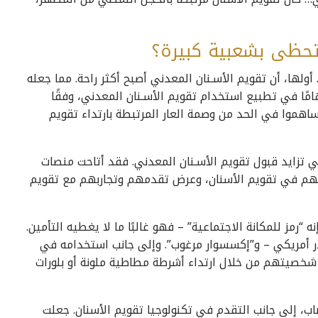
تحظى بشعبية كبيرة؟
لها، أن تقويم الأسـنان المعدني أصبح أكثر راحة. مما جعله
 هامًا في تطبيع استخدام تقويم الأسـنان المعدني، وفقًا
 ساهموا في الحد من وصمة العار المرتبطة بارتداء تقويم
 تزايد قبول تقويم الأسـنان المعدني. فقد أتاحت منصات
بهم في تقويم الأسنان، وعرض تقدمهم وتجاربهم مع تقويم
مز للمكانة الاجتماعية” – فهو غالبًا ما لا يغطيه التأمين.
سعره، بحسب التقارير، بين 3000 و10000 دولار أمريكي – و”إكسسوار مرغوب”. وإلى جانب استخدامه في
ن شخصيتهم من خلال ارتداء أشرطة مطاطية ملونة أو بلورات
اب، إلى جانب التقدم في تكنولوجيا تقويم الأسنان. جعلت