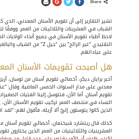
Share
تشير التقارير إلى أن تقويم الأسنان المعدني، الذي كان
لاحظ أطباء تقويم الأسنان في جميع أنحاء الولايات الم
التقليدي “غير الرائج” بين “ج
على عياداتهم.
هل أصبحت تقويمات الأسنان المعدنية
أخبر برايان ديكر، أخصائي تقويم أسنان من توسان، أريزون
معدني على مدار السنوات الخمس الماضية. وقال: “عند
تقويم أسنان. أما الآن، فتتوسل إلينا الفتيات الصغيرا
النساء في منتصف العمر تركيب تقويم الأسنان الآن، إذ
الذين كانوا يتوسلون إليّ ألا أزيله، فأقول لهم: “لقد ان
كذلك قال ريتشارد شيختمان، أخصائي تقويم أسنان من سا
العشرينيات والثلاثينيات من العمر الذين يختارون تقوي
لكنني ظننت أن الأمر يقتصر على عدد قليل من مرضاي…