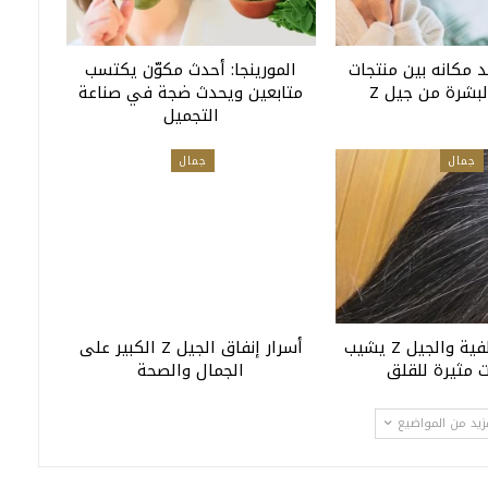
د مكانه بين منتجات
المورينجا: أحدث مكوّن يكتسب
البشرة من جيل Z
متابعين ويحدث ضجة في صناعة
التجميل
جمال
جمال
شعر جيل الألفية والجيل Z يشيب
أسرار إنفاق الجيل Z الكبير على
ت مثيرة للقلق
الجمال والصحة
زيد من المواضيع