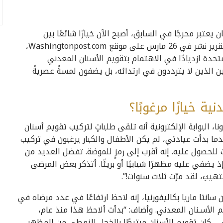
 يعتبر محرجًا في السابق، أصبح الآن خيارًا شائعًا بين
الشباب في العشرينات والثلاثينات من العمر. ووفقًا لتقرير نشر في 26 مارس على موقع Washingtonpost.com،
تحدة ازديادًا في الاهتمام بتقويم الأسنان المعدني
يل Z” من الشباب والبالغين الذين لا يترددون في ارتدائه، بل يضفون لمسةً عصريةً
 خيارًا مرغوبًا؟
ا، البوابة الإلكترونية أنه تلقى طلباتٍ لتركيب تقويم أسنان
ما بدأت عيادتي، لم يكن الأطفال والكبار يرغبون في تركيب
ت للحصول عليه. إنه أقرب إلى رمزٍ للموضة. تفضل العديد من
 يضفي عليه مظهرًا شبابيًا أو بريئًا. أتذكر بعض المرضى
تهيتِ، لقد مرّت ثلاث سنوات!”.
نتا ماريا بكاليفورنيا، إنه لاحظ ارتفاعًا في عدد مرضاه في
م الأسـنان المعدني. وأضاف: “بدأت ألاحظ هذا منذ عام،
 كان تقويم الأسنان مرتبطًا بالخجل النمطي من المظهر،