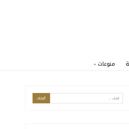
ة
منوعات