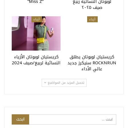
لوبوتان النسائية ربيع
“miss Z”
صيف ٢٠٢٥
أزياء
أزياء
كريستيان لوبوتان يطلق
كريستيان لوبوتان الأزياء
ROCKNRUN سنيكرز جديد
النسائية لربيع/صيف 2024
عالي الأداء
تحميل المزيد من المواضيع