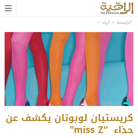
الرئيسية
أزياء
كريستيان لوبوتان يكشف عن
حذاء “miss Z”