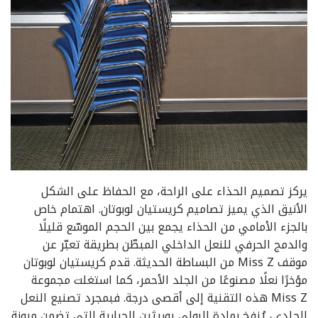
يركز تصميم الحذاء على الراحة، مع الحفاظ على الشكل
الأنيق الذي يميز تصاميم كريستيان لوبوتان. اهتمام خاص
بالجزء الأمامي من الحذاء يجمع بين الحجم الموسّع قليلًا
والدمج الحرفي للنعل الداخلي المبطّن بطريقة تعبّر عن
موقف Miss Z من البساطة الحديثة. قدم كريستيان لوبوتان
مؤخرًا نعلًا مصنوعًا من الجلد الأحمر، كما استغلت مجموعة
Miss Z هذه التقنية إلى أقصى درجة. فبمجرد تصنيع النعل
الجلدي، يُنفخ بمادة البولي يوريثين الحرارية التي تضمن مرونة