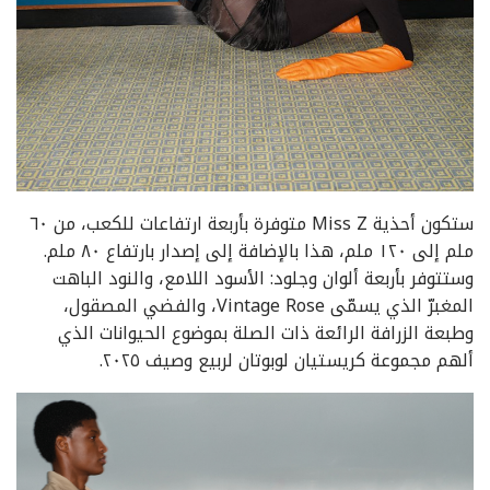
ستكون أحذية Miss Z متوفرة بأربعة ارتفاعات للكعب، من ٦٠
ملم إلى ١٢٠ ملم، هذا بالإضافة إلى إصدار بارتفاع ٨٠ ملم.
وستتوفر بأربعة ألوان وجلود: الأسود اللامع، والنود الباهت
المغبرّ الذي يسمّى Vintage Rose، والفضي المصقول،
وطبعة الزرافة الرائعة ذات الصلة بموضوع الحيوانات الذي
ألهم مجموعة كريستيان لوبوتان لربيع وصيف ٢٠٢٥.