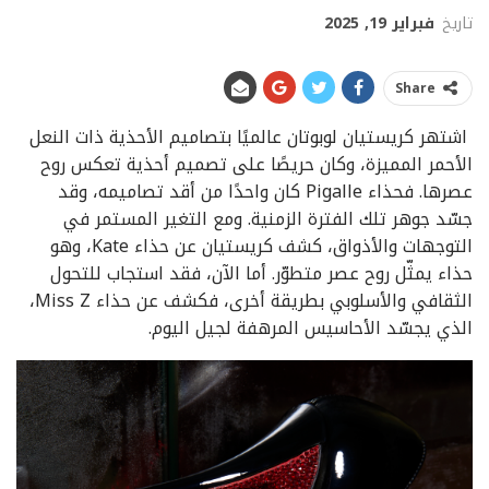
تاريخ
فبراير 19, 2025
Share
اشتهر كريستيان لوبوتان عالميًا بتصاميم الأحذية ذات النعل
الأحمر المميزة، وكان حريصًا على تصميم أحذية تعكس روح
عصرها. فحذاء Pigalle كان واحدًا من أقد تصاميمه، وقد
جسّد جوهر تلك الفترة الزمنية. ومع التغير المستمر في
التوجهات والأذواق، كشف كريستيان عن حذاء Kate، وهو
حذاء يمثّل روح عصر متطوّر. أما الآن، فقد استجاب للتحول
الثقافي والأسلوبي بطريقة أخرى، فكشف عن حذاء Miss Z،
الذي يجسّد الأحاسيس المرهفة لجيل اليوم.