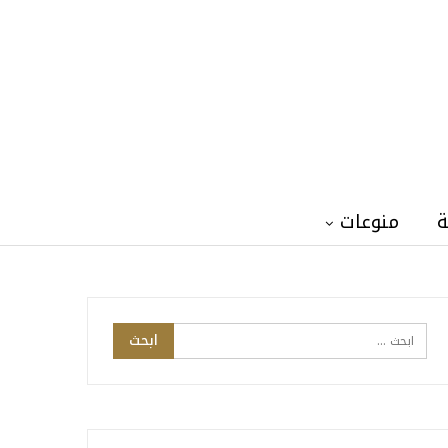
ة
منوعات