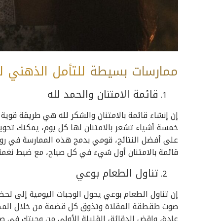
ممارسات
بسيطة
للتأمل الذهني لتق
قائمة الامتنان والحمد لله
إن إنشاء قائمة بالامتنان والشكر لله هي طريقة قوية
خمسة أشياء تشعر بالامتنان لها كل يوم، يمكنك تحويل 
على أفضل النتائج، قومي بدمج هذه الممارسة في روتي
قائمة بالامتنان أول شيء في كل صباح، مع ضبط نغمة 
تناول الطعام بوعي
إن تناول الطعام بوعي يحول الوجبات اليومية إلى لحظ
صوت طقطقة المقلاة وتذوق كل قضمة من خلال المضغ ب
عادة، واقضِ الدقائق القليلة الأولى من وجبتك في ص