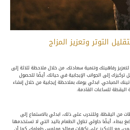
ليل التوتر وتعزيز المزاج
 لتعزيز رفاهيتك وتنمية سعادتك. من خلال ملاحظة ثلاثة إلى
تركيزك إلى الجوانب الإيجابية في حياتك. أيضًا للحصول
نك الصباحي. ابدئي يومك بملاحظة إيجابية من خلال إنشاء
اليقظة للساعات القادمة.
ات من اليقظة. وللتدرب على ذلك، ابدئي بالاستماع إلى
بطء. أيضًا حاولي تناول الطعام باليد التي لا تستخدمها
مت، مع التركيز على نكهات وروائح وملمس طعامك. كما أن