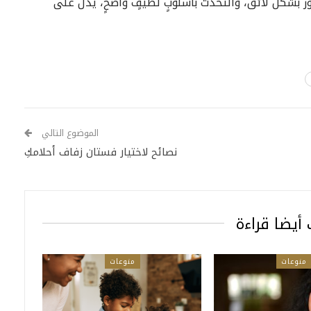
ر بشكل لائق، والتحدث بأسلوبٍ لطيفٍ واضحٍ، يدل على
الموضوع التالي
نصائح لاختيار فستان زفاف أحلامكِ
أيضا قراءة
منوعات
منوعات