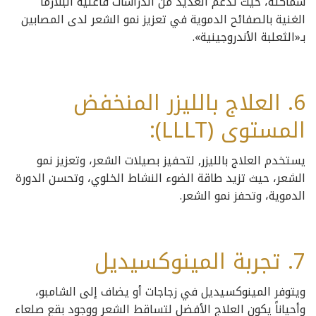
سماكته، حيث تدعم العديد من الدراسات فاعلية البلازما
الغنية بالصفائح الدموية في تعزيز نمو الشعر لدى المصابين
بـ«الثعلبة الأندروجينية».
6. العلاج بالليزر المنخفض
المستوى (LLLT):
يستخدم العلاج بالليزر, لتحفيز بصيلات الشعر، وتعزيز نمو
الشعر، حيث تزيد طاقة الضوء النشاط الخلوي، وتحسن الدورة
الدموية، وتحفز نمو الشعر.
7. تجربة المينوكسيديل
ويتوفر المينوكسيديل في زجاجات أو يضاف إلى الشامبو،
وأحياناً يكون العلاج الأفضل لتساقط الشعر ووجود بقع صلعاء