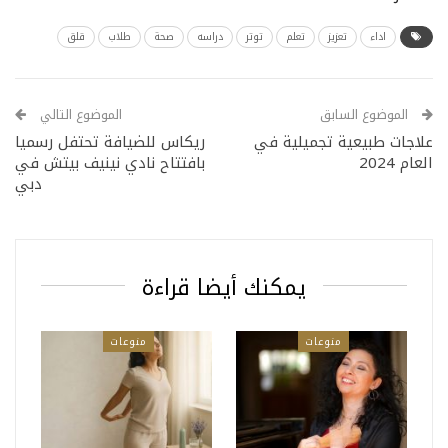
اداء
تعزيز
تعلم
توتر
دراسه
صحة
طلاب
قلق
الموضوع السابق
الموضوع التالي
علاجات طبيعية تجميلية في
ريكاس للضيافة تحتفل رسميا
العام 2024
بافتتاح نادي نينيف بيتش في
دبي
يمكنك أيضا قراءة
منوعات
منوعات