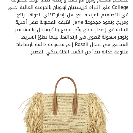
College على التزام كريستيان لوبوتان بالحرفية العالية، حتى
في التصاميم المريحة، مع نعل بإطار ثلاثي الحواف، رائع
ومريح. وتعود مجموعة Jane الأنيقة المحبوبة ضمن أحذية
الباليه في إصدار عادي وآخر مرصع بالكريستال والمسامير،
وتوفر سهولة قصوى في ارتدائها. بينما تطوّرَ الشريط
المنحني في صندل Rosali إلى مجموعة دائمة بارتفاعات
متنوعة جذابة تبدأ من الكعب الكلاسيكي القصير.