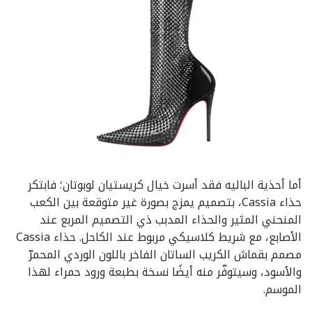
أما أحذية الباليه فقد أسرت خيال كريستيان لوبوتان؛ فابتكر
حذاء Cassia، بتصميم يمزج بصورة غير متوقعة بين الكعب
المنحني المثير والحذاء المدبب ذي التصميم المربع عند
الأصابع، مع شريط كلاسيكي مربوط عند الكاحل. حذاء Cassia
مصمم بقماش الكريب الساتان الفاخر باللون الوردي المحمرّ
والأسود، وسيتوفّر منه أيضًا نسخة بطبعة ورود حمراء لهذا
الموسم.