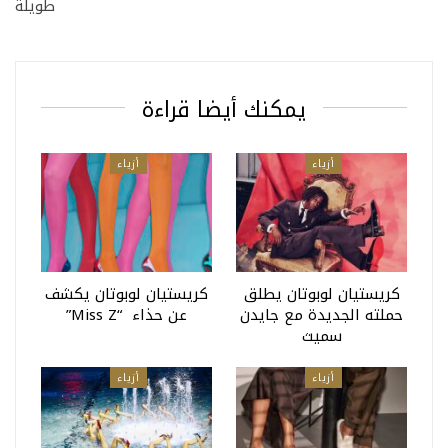
طويلة
يمكنك أيضا قراءة
أزياء
أزياء
كريستيان لوبوتان يطلق
كريستيان لوبوتان يكشف
حملته الجديدة مع جايدن
عن حذاء “miss Z”
سميث
أزياء
أزياء