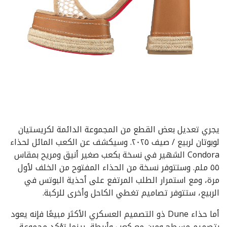
يجري تعديل بعض القطع من المجموعة الدائمة لكريستيان
لوبوتان لربيع / صيف ٢٠٢٥. وسيكشف عن الكعب المائل لحذاء
Condora الشهير في نسخة بكعب صغير أنيق ومريح بمقاس
٥٥ ملم. وستتوفر نسخة من الحذاء المفتوح من الخلف لأول
مرة، ومع استمرار الطلب المرتفع على أحذية البوتس في
الربيع، ستتوفر تصاميم تغطي الكاحل وأخرى للركبة.
أما حذاء Dune ذو التصميم العسكري الأكثر مبيعًا فإنه يعود
بتصميم مسطح ومرن مع كعب وأربطة، بينما تؤكد مجموعة