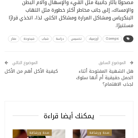
مصحوبًا بآثار جانبية مثل القيء والإسهال وآلام البطن
والإمساك، إلى جانب مخاطر أكثر خطورة مثل التهاب
البنكرياس ومشاكل المرارة ومشاكل الكلى. لذا، اتخذي قرارًا
مستنيرًا.
Ozempic
أوزمبيك
تخسيس
دراسة
شباب
شيخوخة
عقار
الموضوع السابق
الموضوع التالي
هل الشهية المفتوحة أثناء
كيفية الأكل أهم من الأكل
الحمل حقيقية أم أنها سلوك
لجذب الاهتمام؟
يمكنك أيضا قراءة
صحة ورشاقة
صحة ورشاقة