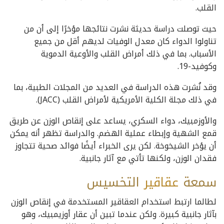
القلب.
حيث توصلت دراسة حديثة نشرت نتائجها مؤخرًا إلى أن من
تناولوا الدواء كان معدل الوفيات لديهم أقل من جميع
الأسباب. بما في ذلك أمراض القلب والأوعية الدموية
وكوفيد-19.
وقد نُشرت هذه الدراسة في العديد من المجلات الطبية، بما
في ذلك مجلة الكلية الأمريكية لأمراض القلب (JACC).
والأوزمبيك، دواء السكري، يساعد على إنقاص الوزن عن طريق
قمع الشهية وإبطاء عملية الهضم. والدراسة تظهر أنه يمكن
أن يؤخر الشيخوخة. لكن يرى الخبراء أيضًا فوائد صحية تتجاوز
فقدان الوزن، ولكنها تأتي مع آثار جانبية.
سمعة
عقاقير
التخسيس
لطالما ارتبط استخدام العقاقير المستخدمة في إنقاص الوزن
بآثار جانبية كبيرة. ولكن عندما تبين أن عقار أوزيمبيك، وهو