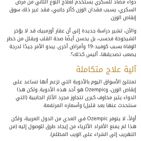
دواء مضاد للسكري يستخدم لعلاج النوع الثاني من مرض
السكري، يسبب فقدان الوزن كأثر جانبي، فقد غير ذلك سوق
إنقاص الوزن.
والآن، تشير دراسة جديدة إلى أن عقار أوزمبيك قد لا يؤخر
الشيخوخة فحسب، بل يحسن أيضًا صحة القلب ويقلل من خطر
الوفاة بسبب كوفيد-19 وأمراض أخرى. يبدو الأمر جيدًا لدرجة
يصعب تصديقها، أليس كذلك؟.
آلية علاج متكاملة
تمتلئ الأسواق اليوم بالأدوية التي تزعم أنها تساعد على
إنقاص الوزن، وOzempic هو أحد هذه الأدوية. ولكن هذا
الدواء يثير مخاوف كبرى تتجاوز مجرد الآثار الجانبية (التي
سنتحدث عنها بعد قليل) وأسعاره المرتفعة.
أولاً، لا يتوفر Ozempic في العدي من الدول العربية، ولكن
هذا لم يمنع الأفراد الأثرياء من إيجاد طرق للوصول إليه (من
التهريب إلى الشراء على الويب المظلم).