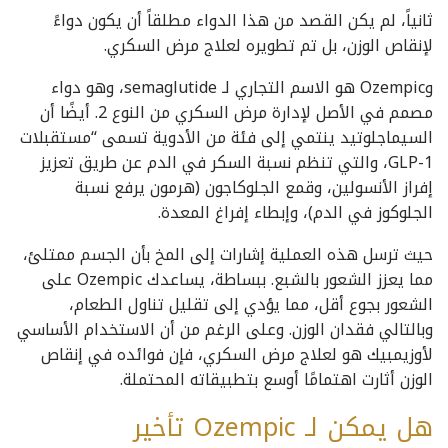
ثانياً، لم يكن القصد من هذا الدواء مطلقاً أن يكون دواءً
لإنقاص الوزن، بل تم تطويره لعلاج مرض السكري.
وOzempic هو الاسم التجاري لـ semaglutide، وهو دواء
مصمم في الأصل لإدارة مرض السكري من النوع 2. أيضًا أن
السيماجلوتيد ينتمي إلى فئة من الأدوية تسمى “مستقبلات
GLP-1، والتي تنظم نسبة السكر في الدم عن طريق تعزيز
إفراز الأنسولين، وقمع الجلوكاجون (هرمون يرفع نسبة
الجلوكوز في الدم)، وإبطاء إفراغ المعدة.
حيث ترسل هذه العملية إشارات إلى المخ بأن الجسم ممتلئ،
مما يعزز الشعور بالشبع. ببساطة، يساعدك Ozempic على
الشعور بجوع أقل، مما يؤدي إلى تقليل تناول الطعام،
وبالتالي فقدان الوزن. وعلى الرغم من أن الاستخدام الأساسي
لأوزيمبيك هو لعلاج مرض السكري، فإن فوائده في إنقاص
الوزن أثارت اهتمامًا أوسع بتطبيقاته المحتملة.
هل يمكن لـ Ozempic تأخير