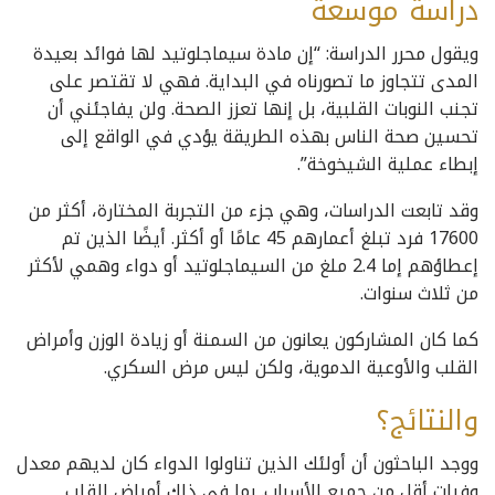
دراسة موسعة
ويقول محرر الدراسة: “إن مادة سيماجلوتيد لها فوائد بعيدة
المدى تتجاوز ما تصورناه في البداية. فهي لا تقتصر على
تجنب النوبات القلبية، بل إنها تعزز الصحة. ولن يفاجئني أن
تحسين صحة الناس بهذه الطريقة يؤدي في الواقع إلى
إبطاء عملية الشيخوخة”.
وقد تابعت الدراسات، وهي جزء من التجربة المختارة، أكثر من
17600 فرد تبلغ أعمارهم 45 عامًا أو أكثر. أيضًا الذين تم
إعطاؤهم إما 2.4 ملغ من السيماجلوتيد أو دواء وهمي لأكثر
من ثلاث سنوات.
كما كان المشاركون يعانون من السمنة أو زيادة الوزن وأمراض
القلب والأوعية الدموية، ولكن ليس مرض السكري.
والنتائج؟
ووجد الباحثون أن أولئك الذين تناولوا الدواء كان لديهم معدل
وفيات أقل من جميع الأسباب. بما في ذلك أمراض القلب