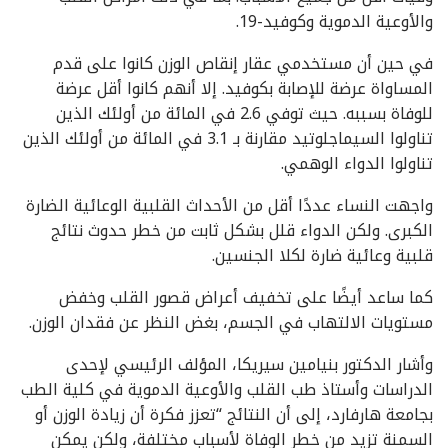
والأوعية الدموية وكوفيد-19.
في حين أن مستخدمي عقار إنقاص الوزن كانوا على قدم
المساواة عرضة للإصابة بكوفيد. إلا أنهم كانوا أقل عرضة
للوفاة بسببه. حيث توفي 2.6 في المائة من أولئك الذين
تناولوا السيماجلوتيد مقارنة بـ 3.1 في المائة من أولئك الذين
تناولوا الدواء الوهمي.
واجهت النساء عددًا أقل من الأحداث القلبية الوعائية الضارة
الكبرى. ولكن الدواء قلل بشكل ثابت من خطر حدوث نتائج
قلبية وعائية ضارة لكلا الجنسين.
كما ساعد أيضًا على تخفيف أعراض قصور القلب وخفض
مستويات الالتهاب في الجسم، بغض النظر عن فقدان الوزن.
وأشار الدكتور بنيامين سيريكا، المؤلف الرئيسي لإحدى
الدراسات وأستاذ طب القلب والأوعية الدموية في كلية الطب
بجامعة هارفارد، إلى أن النتائج “تعزز فكرة أن زيادة الوزن أو
السمنة تزيد من خطر الوفاة لأسباب مختلفة، ولكن يمكن