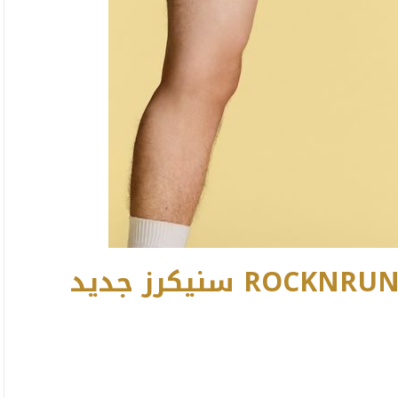
كريستيان لوبوتان يطلق ROCKNRUN سنيكرز جديد