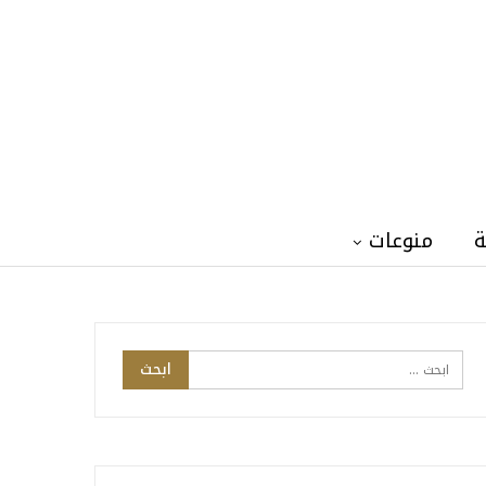
ة
منوعات