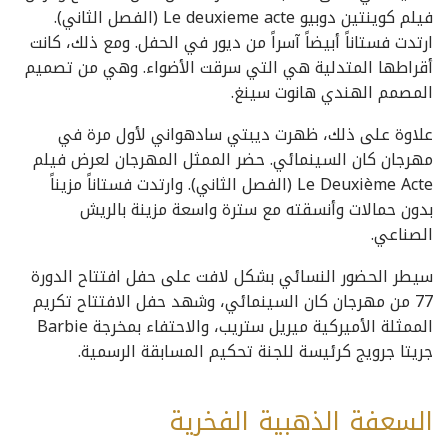
فيلم كوينتين دوبيو Le deuxieme acte (الفصل الثاني).
ارتدت فستاناً أبيضاً آسراً من ديور في الحفل. ومع ذلك، كانت
أقراطها المتدلية هي التي سرقت الأضواء. وهي من تصميم
المصمم الهندي هانوت سينغ.
علاوة على ذلك، ظهرت ديبتي سادهواني لأول مرة في
مهرجان كان السينمائي. حضر الممثل المهرجان لعرض فيلم
Le Deuxième Acte (الفصل الثاني). وارتدت فستاناً مزيناً
بدون حمالات وأنسقته مع سترة واسعة مزينة بالريش
الصناعي.
سيطر الحضور النسائي بشكل لافت على حفل افتتاح الدورة
77 من مهرجان كان السينمائي، وشهد حفل الافتتاح تكريم
الممثلة الأميركية ميريل ستريب، والاحتفاء بمخرجة Barbie
جريتا جرويج كرئيسة للجنة تحكيم المسابقة الرسمية.
السعفة الذهبية الفخرية