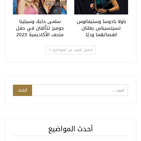
باولا بادوسا وستيفانوس
سلمى حايك وسيلينا
تسيتسيباس يعلنان
جوميز تتألقان في حفل
انفصالهما وديًا
متحف الأكاديمية 2023
تحميل المزيد من المواضيع
أحدث المواضيع