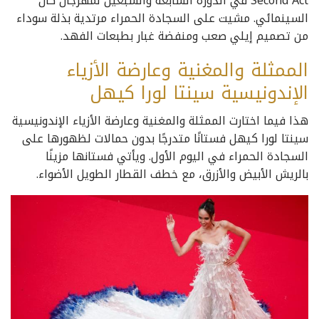
Second Act في الدورة السابعة والسبعين لمهرجان كان
السينمائي. مشيت على السجادة الحمراء مرتدية بذلة سوداء
من تصميم إيلي صعب ومنفضة غبار بطبعات الفهد.
الممثلة والمغنية وعارضة الأزياء
الإندونيسية سينتا لورا كيهل
هذا فيما اختارت الممثلة والمغنية وعارضة الأزياء الإندونيسية
سينتا لورا كيهل فستانًا متدرجًا بدون حمالات لظهورها على
السجادة الحمراء في اليوم الأول. ويأتي فستانها مزينًا
بالريش الأبيض والأزرق، مع خطف القطار الطويل الأضواء.