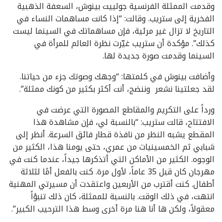
وقدمت الممثلة الفرنسية جولييت بينوش، السعفة الذهبية
الفخرية إلى ستريب. وقالت: “إذا كانت مساهمات النساء في
التاريخ لا تزال غير مرئية، فإن مساهماتك في السينما ليست
كذلك”. مؤكدة أن ستريب غيّرت نظرة العالم للمرأة في
السينما وقدمت صورة جديدة لها.
وأضافت بينوش في كلمتها: “وجهك وصوتك جزء من حياتنا.
لقد جعلتينا نشعر وننضج، أنت أكثر بكثير من كونك ممثلة”.
ورداً على التكريم والمقاطع المصورة التي عرضت في
الافتتاح، قالت ستريب: “بالنسبة لي، فإن مشاهدة هذا
المقطع يشبه النظر من نافذة قطار فائق السرعة. أنظر إلى
شبابي ثم الخمسينيات من عمري، حتى يومنا هذا، الكثير من
الوجوه. الكثير من الأماكن التي أتذكرها جيداً، عندما كنت في
مهرجان كان قبل 35 عاماً، لأول مرة. كنت بالفعل أمًا لثلاثة
أطفال. كنت أقترب من الأربعين واعتقدت أن مسيرتي المهنية
انتهت، في ذلك الوقت. بالنسبة للممثلة، كان ذلك تنبؤاً
معقولاً، ولكن ها أنا هنا مرة أخرى وسط هذا الترحيب الكبير”.