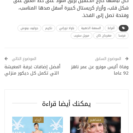
كان لباسها خارج الكتفين بريق أسود على خط العنق على
شكل قلب، وأزرار كريستال كبيرة أسفل صدها المناسب،
وفتحة تصل إلى الفخذ.
أقراط
السعفة الذهبية
باولا توراني
تكريم
جولييت بينوش
فرنسا
مهرجان كان
ميريل ستريب
الموضوع السابق
الموضوع التالي
وفاة أليس مونرو عن عمر ناهز
أفضل إضافات غرفة المعيشة
92 عاما
التي تكمل كل ديكور منزلي
يمكنك أيضا قراءة
مشاهير
أزياء