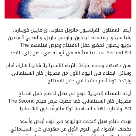
أيضا الممثلون الفرنسيون مانويل جيلوت، ورافاييل كوينارد،
وليا سيدو، وفنسنت ليندون، ولويس جاريل، والمخرج كوينتين
دوبيو يصلون لحضور حفل الافتتاح وعرض فيلمهم The
Second Act. بدت ليا متألقة في ثوب فضي يصل إلى الفخذ.
ومن جهتها، وقفت عارضة الأزياء الأسترالية شانينا شايك أمام
وسائل الإعلام في اليوم الأول من مهرجان كان السينمائي.
وارتدت ثوباً أحمر مشداً في حفل الافتتاح.
أيضا الممثلة الصينية غونغ لي تصل لحضور حفل افتتاح
مهرجان كان السينمائي. كما حضرت عرض فيلم The Second
Act. واختارت لهذه المناسبة ثوبًا ملفوفًا بلون الشمبانيا.
وبدت تايلور هيل كنجمة هوليوود في ثوب أبيض وأسود
يخطف الأضواء في اليوم الأول من مهرجان كان السينمائي.