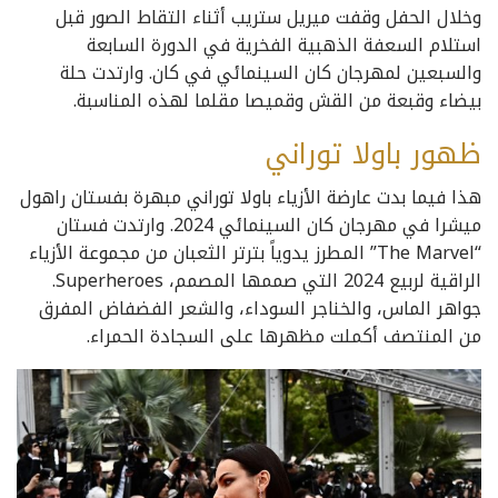
وخلال الحفل وقفت ميريل ستريب أثناء التقاط الصور قبل
استلام السعفة الذهبية الفخرية في الدورة السابعة
والسبعين لمهرجان كان السينمائي في كان. وارتدت حلة
بيضاء وقبعة من القش وقميصا مقلما لهذه المناسبة.
ظهور باولا توراني
هذا فيما بدت عارضة الأزياء باولا توراني مبهرة بفستان راهول
ميشرا في مهرجان كان السينمائي 2024. وارتدت فستان
“The Marvel” المطرز يدوياً بترتر الثعبان من مجموعة الأزياء
الراقية لربيع 2024 التي صممها المصمم، Superheroes.
جواهر الماس، والخناجر السوداء، والشعر الفضفاض المفرق
من المنتصف أكملت مظهرها على السجادة الحمراء.