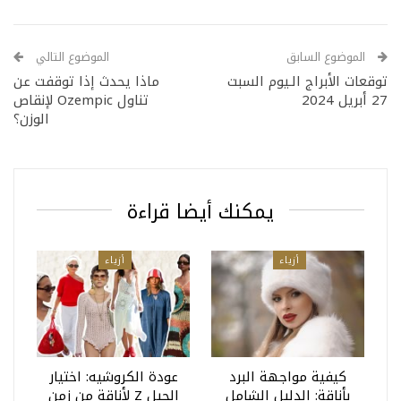
الموضوع السابق
الموضوع التالي
توقعات الأبراج الـيوم السبت
ماذا يحدث إذا توقفت عن
27 أبريل 2024
تناول Ozempic لإنقاص
الوزن؟
يمكنك أيضا قراءة
أزياء
أزياء
كيفية مواجهة البرد
عودة الكروشيه: اختيار
بأناقة: الدليل الشامل
الجيل Z لأناقة من زمن