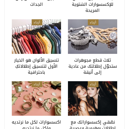
للإكسسوارات الشتوية
الجدات
المريحة
أزياء
أزياء
ثلاث قطع مجوهرات
تنسيق الألوان هو الخيار
ستحوّل إطلالتك من عادية
الأول لتنسيق إطلالاتكِ
إلى أنيقة
باحترافية
أزياء
أزياء
نسّقي إكسسواراتك مع
اكسسوارات لكل ما نرتديه
إطلالات بوهيمية وعصرية
ولكل ما نرتديه