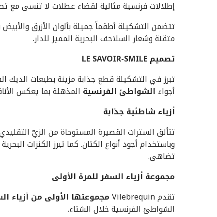
إطلالات فرنسية مثالية لقضاء عطلات لا تنسى مع تصاميم تشكيلة UISE 24
تتضمن التشكيلة أطقماً جميلة بألوان الأزرق والأبيض
متقنة وشعار السلاحف البحرية المميز للدار.
تصميم
LE SAVOIR-SMILE
تبرز في التشكيلة قطع جذابة مزينة بطبعات الديك ال
أجواء
الشواطئ الفرنسية
المذهلة بما يعكس الأناق
أزياء شاطئية جذابة
تتألق السترات القصيرة المستوحاة من الزيّ التقلي
وباستخدام أجود أنواع الكتان. كما تبرز الكنزات البحري
تضاهى.
مجموعة أزياء السفر للمرة الأولى
تقدم Vilebrequin
مجموعتها الأولى من أزياء ال
الشواطئ الفرنسية خلال الشتاء.