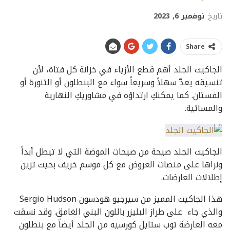
تاريخ
نوفمبر 6, 2023
Share
الجاكيت الجلد أهم قطع الأزياء في خزانة كل فتاة، لأن
تنسيقه يعدّ سهلاً وسريعاً سواء مع البنطلون أو التنورة أو
الفستان. كما يمكنكِ ارتداؤه في مشاوريكِ النهارية
والمسائية.
الجاكيت الجلد صيحة من صيحات الموضة التي لا تبطل أبداً
ونراها على منصات العروض مع كل موسم خريف بحيث تزين
إطلالات العارضات.
هذا الجاكيت المميز من سيرجيو هودسون Sergio Hudson
والذي جاء على طراز البليزر باللون البني الغامق. وقد نسقت
معه العارضة توب ستايل كورسيه من الجلد أيضاً مع بنطلون