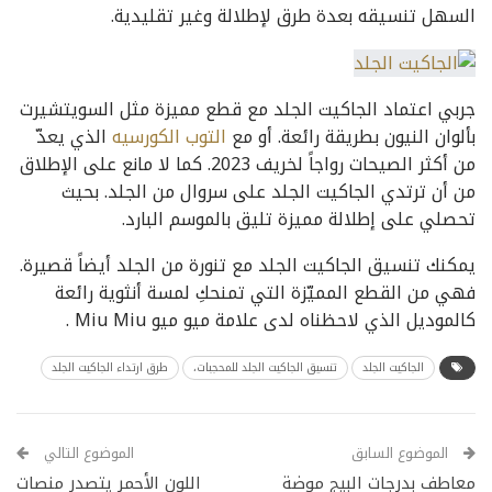
السهل تنسيقه بعدة طرق لإطلالة وغير تقليدية.
جربي اعتماد الجاكيت الجلد مع قطع مميزة مثل السويتشيرت
بألوان النيون بطريقة رائعة. أو مع
التوب الكورسيه
الذي يعدّ
من أكثر الصيحات رواجاً لخريف 2023. كما لا مانع على الإطلاق
من أن ترتدي الجاكيت الجلد على سروال من الجلد. بحيث
تحصلي على إطلالة مميزة تليق بالموسم البارد.
يمكنك تنسيق الجاكيت الجلد مع تنورة من الجلد أيضاً قصيرة.
فهي من القطع المميّزة التي تمنحكِ لمسة أنثوية رائعة
كالموديل الذي لاحظناه لدى علامة ميو ميو Miu Miu .
الجاكيت الجلد
تنسيق الجاكيت الجلد للمحجبات،
طرق ارتداء الجاكيت الجلد
الموضوع السابق
الموضوع التالي
معاطف بدرجات البيج موضة
اللون الأحمر يتصدر منصات