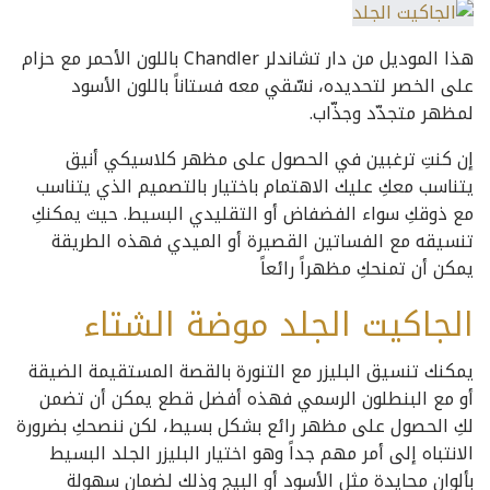
هذا الموديل من دار تشاندلر Chandler باللون الأحمر مع حزام
على الخصر لتحديده، نسّقي معه فستاناً باللون الأسود
لمظهر متجدّد وجذّاب.
إن كنتِ ترغبين في الحصول على مظهر كلاسيكي أنيق
يتناسب معكِ عليك الاهتمام باختيار بالتصميم الذي يتناسب
مع ذوقكِ سواء الفضفاض أو التقليدي البسيط. حيث يمكنكِ
تنسيقه مع الفساتين القصيرة أو الميدي فهذه الطريقة
يمكن أن تمنحكِ مظهراً رائعاً
الجاكيت الجلد موضة الشتاء
يمكنك تنسيق البليزر مع التنورة بالقصة المستقيمة الضيقة
أو مع البنطلون الرسمي فهذه أفضل قطع يمكن أن تضمن
لكِ الحصول على مظهر رائع بشكل بسيط، لكن ننصحكِ بضرورة
الانتباه إلى أمر مهم جداً وهو اختيار البليزر الجلد البسيط
بألوان محايدة مثل الأسود أو البيج وذلك لضمان سهولة