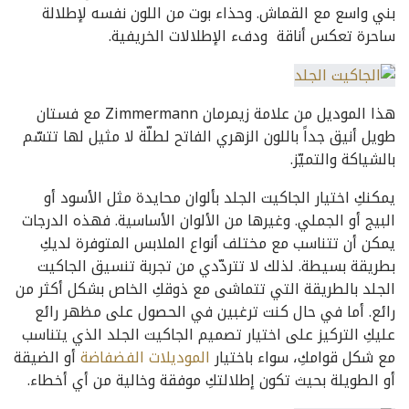
بني واسع مع القماش. وحذاء بوت من اللون نفسه لإطلالة
ساحرة تعكس أناقة ودفء الإطلالات الخريفية.
هذا الموديل من علامة زيمرمان Zimmermann مع فستان
طويل أنيق جداً باللون الزهري الفاتح لطلّة لا مثيل لها تتسّم
بالشياكة والتميّز.
يمكنكِ اختيار الجاكيت الجلد بألوان محايدة مثل الأسود أو
البيج أو الجملي. وغيرها من الألوان الأساسية. فهذه الدرجات
يمكن أن تتناسب مع مختلف أنواع الملابس المتوفرة لديكِ
بطريقة بسيطة. لذلك لا تتردّدي من تجربة تنسيق الجاكيت
الجلد بالطريقة التي تتماشى مع ذوقكِ الخاص بشكل أكثر من
رائع. أما في حال كنت ترغبين في الحصول على مظهر رائع
عليكِ التركيز على اختيار تصميم الجاكيت الجلد الذي يتناسب
مع شكل قوامكِ، سواء باختيار
الموديلات الفضفاضة
أو الضيقة
أو الطويلة بحيث تكون إطلالتكِ موفقة وخالية من أي أخطاء.