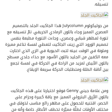
تنسيقه.
من جوليكولوم Julycolumn هذا الجاكيت الجلد بالتصميم
العصري المميز وجاء باللون الرمادي الخريفي. تمّ تنسيقه مع
تنورة لمظهر شبابي وعصري، وجاءت التنورة مطبعة بنفس
تصميم الورود التي زينت الجاكيت لتعطي لمسة تناغم مميزة
وملونة في الوقت عينه لتبث الحيوية في الزي الذي اختارت
معه الكفين من الجليد باللون الأسود مع حذاء جلدي مسطح
باللون الأبيض لمزيد من الراحة في الحركة في لمسة تجمع
بين أناقة الطلة ومتطلبات الحركة سريعة الإيقاع.
ومن علامة جيني Genny فوقع اختيارنا على هذه الجاكيت
باللون الأزرق البترولي المميز. مع ياقة كبيرة وحزام على
الخصر، اقتنيه للحصول على مظهر رائع مناسب لذوقكِ في
مختلف الأوقات لطلّة مميّزة تخطف الأنظار. خاصة وأنه من