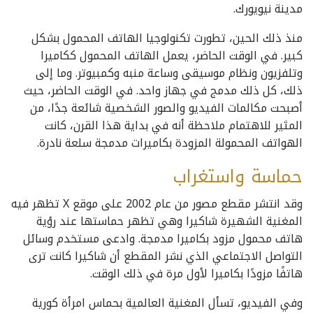
مدينة نيويورك.
منذ ذلك الحين، تطورت تكنولوجيا الهاتف المحمول بشكل
كبير. في الوقت الحاضر، يعمل الهاتف المحمول ككاميرا
وتلفزيون ونظام موسيقى وساعة منبه وكمبيوتر. وما إلى
ذلك، كل ذلك مدمج في جهاز واحد. في الوقت الحاضر، حيث
أصبحت مكالمات الفيديو والصور الشخصية شائعة جدًا، من
المثير للاهتمام ملاحظة أنه في بداية هذا القرن، كانت
الهواتف المحمولة المزودة بكاميرات مدمجة سلعة نادرة.
حماسة واستغراب
وقد انتشر مقطع مصور من عام 2002 على موقع X تظهر فيه
المغنية الشهيرة شاكيرا وهي تظهر حماستها عند رؤية
هاتف محمول مزود بكاميرا مدمجة. وادعى مستخدم وسائل
التواصل الاجتماعي الذي نشر المقطع أن شاكيرا كانت ترى
هاتفًا مزودًا بكاميرا لأول مرة في ذلك الوقت.
وفي الفيديو، تسأل المغنية العالمية بحماس امرأة كورية