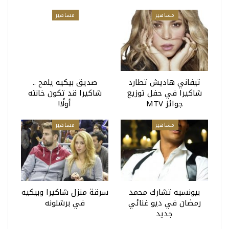
مشاهير
مشاهير
تيفاني هاديش تطارد
صديق بيكيه يلمح ..
شاكيرا في حفل توزيع
شاكيرا قد تكون خانته
جوائز MTV
أولًا!
مشاهير
مشاهير
بيونسيه تشارك محمد
سرقة منزل شاكيرا وبيكيه
رمضان في ديو غنائي
في برشلونه
جديد