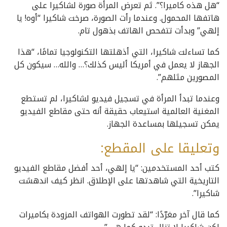
“هل هذه كاميرا؟”. ثم تعرض المرأة صورة لشاكيرا على
هاتفها المحمول. وعندما رأت الصورة، صرخت شاكيرا “أوه! يا
إلهي” وبدأت تتفحص الهاتف بذهول تام.
كما تساءلت شاكيرا، التي أذهلتها التكنولوجيا تمامًا، “هذا
الجهاز لا يعمل في أمريكا أليس كذلك؟… والله… سيكون كل
المصورين مثلهم”.
وعندما تبدأ المرأة في تسجيل فيديو لشاكيرا، لم تستطع
المغنية العالمية استيعاب حقيقة أنه حتى مقاطع الفيديو
يمكن تسجيلها بمساعدة الجهاز.
وتعليقا على المقطع:
كتب أحد المستخدمين: “يا إلهي، أحد أفضل مقاطع الفيديو
التاريخية التي شاهدتها على الإطلاق. انظر كيف اندهشت
شاكيرا”.
كما قال آخر مغرّدًا: “لقد تطورت الهواتف المزودة بكاميرات