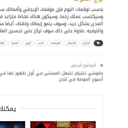
بحسب توقعات اليوم فإن موقفك الإيجابي وأفعالك س
وسيكتسب عملك زخما، وسيكون هناك نشاط متزايد في 
المدى بشكل جيد، وسوف ينمو إيمانك وثقتك. أيضا س
والترفيه. علاوة على ذلك سوف تركز على تحسين العلا
الأبراج
الأعمال
التوقعات
الحب
الرزق
الصحة
العا
الموضوع السابق
مانوشي تشيلار تشعل الممشى في أول ظهور لها في
أسبوع الموضة في لندن
يمكنك 
الأبراج