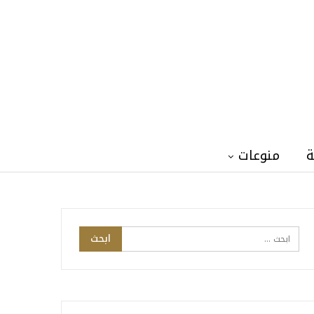
ة
منوعات