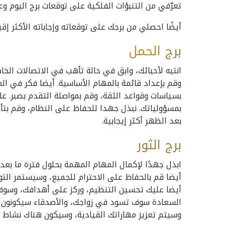
تعرّفي من التنبؤات الفلكية على توقعات برج اليوم و
أيضًا احصلي من برجك على توقعاته وإجاباته الأكثر إقبا
برج
الحمل
انتبه لأحبائك، وابق في حالة تأهب في الاتصالات ال
وقم بإعداد قائمة بالمهام الأساسية. أيضا فكر في ال
بسياسات وقواعد الثقة، وقم بمواصلة التقدم بصبر. عل
بمسؤولياتك. نبذل جهدا للحفاظ على النظام، وقم بتأ
بعد الظهر أكثر إيجابية.
برج الثور
ابذل جهدًا لإكمال المهام المهمة بحلول فترة ما بعد 
أيضا قم بالحفاظ على الاحترام للجميع، وسيستمر ال
أيضا عليك تحسين التنظيم، وركز على أهدافك، وسوف 
السعادة سوف تسود في زواجك، والأصدقاء سيكونون 
وسيتم تعزيز مهاراتك القيادية، وسيكون هناك نشاط ي