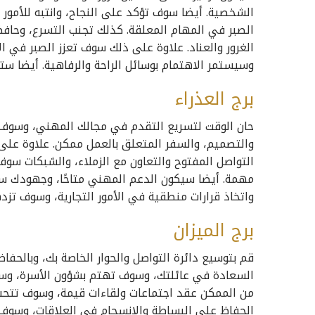
الشخصية. أيضا سوف تؤكد على النجاح، وانتبه للأمو
الصبر في المهام المعلقة. كذلك تجنب التسرع، وحافظ
الغرور والعناد. علاوة على ذلك سوف تعزز الصبر في ا
وسيستمر الاهتمام بوسائل الراحة والرفاهية. أيضا س
برج العذراء
حان الوقت لتسريع التقدم في مجالك المهني، وسوف 
والتصميم، والسفر المتعلق بالعمل ممكن. علاوة على 
التواصل المفتوح والتعاون مع الزملاء، والشبكات سو
مهمة. أيضا سيكون الدعم المهني متاحًا، وجهودك سوف
واتخاذ قرارات منطقية في الأمور التجارية، وسوف تزد
برج الميزان
قم بتوسيع دائرة التواصل والحوار الخاصة بك، وبالحف
السعادة في عائلتك، وسوف تهتم بشؤون الأسرة، وسيتم
من الممكن عقد اجتماعات ولقاءات قيمة، وسوف تتح
الحفاظ على البساطة والانسجام في العلاقات، وسوف 