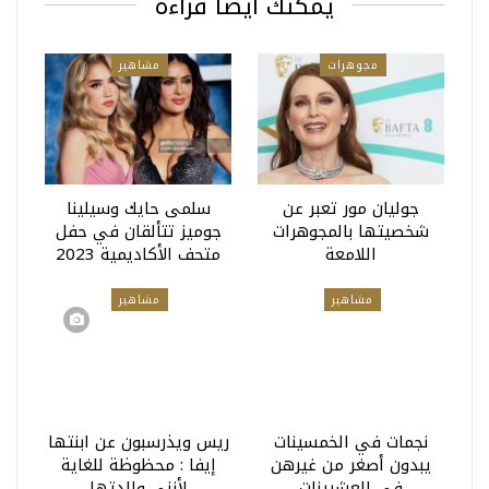
يمكنك أيضا قراءة
مجوهرات
مشاهير
جوليان مور تعبر عن
سلمى حايك وسيلينا
شخصيتها بالمجوهرات
جوميز تتألقان في حفل
اللامعة
متحف الأكاديمية 2023
مشاهير
مشاهير
نجمات في الخمسينات
ريس ويذرسبون عن ابنتها
يبدون أصغر من غيرهن
إيفا : محظوظة للغاية
في العشرينات
لأنني والدتها