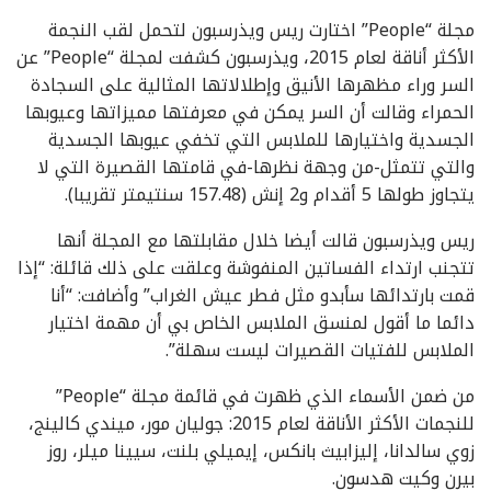
مجلة “People” اختارت ريس ويذرسبون لتحمل لقب النجمة
الأكثر أناقة لعام 2015، ويذرسبون كشفت لمجلة “People” عن
السر وراء مظهرها الأنيق وإطلالاتها المثالية على السجادة
الحمراء وقالت أن السر يمكن في معرفتها مميزاتها وعيوبها
الجسدية واختيارها للملابس التي تخفي عيوبها الجسدية
والتي تتمثل-من وجهة نظرها-في قامتها القصيرة التي لا
يتجاوز طولها 5 أقدام و2 إنش (157.48 سنتيمتر تقريبا).
ريس ويذرسبون قالت أيضا خلال مقابلتها مع المجلة أنها
تتجنب ارتداء الفساتين المنفوشة وعلقت على ذلك قائلة: “إذا
قمت بارتدائها سأبدو مثل فطر عيش الغراب” وأضافت: “أنا
دائما ما أقول لمنسق الملابس الخاص بي أن مهمة اختيار
الملابس للفتيات القصيرات ليست سهلة”.
من ضمن الأسماء الذي ظهرت في قائمة مجلة “People”
للنجمات الأكثر الأناقة لعام 2015: جوليان مور، ميندي كالينج،
زوي سالدانا، إليزابيث بانكس، إيميلي بلنت، سيينا ميلر، روز
بيرن وكيت هدسون.