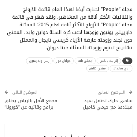
مجلة “People” اختارت أيضا لهذا العام قائمة للأزواج
والثنائيات الأكثر أناقة من المشاهير، ولقد ظهر في قائمة
مجلة “People” للأزواج الأكثر أناقة لعام 2015: الممثلة
جابرييلي يونيون وزوجها لاعب كرة السلة دواين وايد، المغني
جون لجند وزوجته عارضة الأزياء كريسي تايجان والممثل
تشانينج تيتوم وزوجته الممثلة جينا ديوان.
إليزابيث بانكس
إيميلي بلنت
جوليان مور
ريس ويذرسبون
زوي سالدانا،
ميندي كالينج
الموضوع السابق
الموضوع التالي
سلمى حايك تحتفل بعيد
مجمع الأمل بالرياض يطلق
ميلادها مع جيمي كاميل
برامج وقائية عن “كورونا”