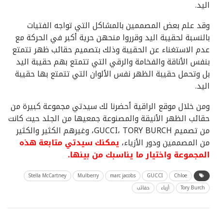
اليد.
وقد علم بعض المصممين بالمشاكل التي تواجه الفتيات
بالنسبة لحقيبة اليد وقرروا منحهن حرية أكبر في الحركة مع
عدم الاستغناء عن الحقيبة وذلك بتصميم حقائب ظهر تتمتع
بنفس الأناقة والفخامة والرقي التي تتمتع بهم حقيبة اليد
بل وتحمل حقيبة الظهر نفس الألوان التي تتمتع بها حقيبة
اليد.
ومن خلال موقع الراقية أحضرنا لك سيدتي مجموعة كبيرة من
حقائب الظهر الأنيقة والمصنوعة جمعيها من الجلد حيث كانت
من تصميم GUCCI، TORY BURCH، وغيرهم الكثير والكثير
من المصممين ودور الأزياء،
يمكنك سيدتي متابعة هذه
المجموعة واختيار ما يناسبك من بينها.
Stella McCartney
Mulberry
marc jacobs
GUCCI
Chloe
Tory Burch
أزياء
حقائب