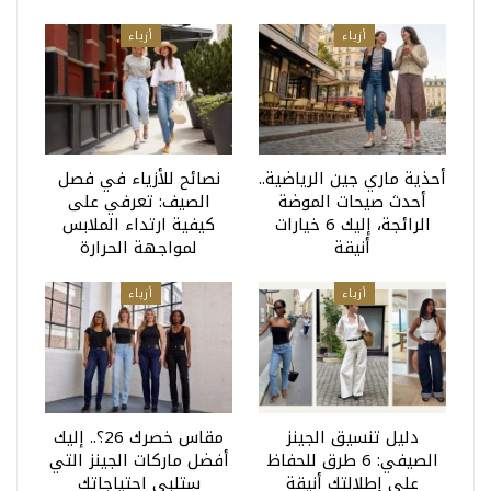
أزياء
أزياء
أحذية ماري جين الرياضية..
نصائح للأزياء في فصل
أحدث صيحات الموضة
الصيف: تعرفي على
الرائجة، إليك 6 خيارات
كيفية ارتداء الملابس
أنيقة
لمواجهة الحرارة
أزياء
أزياء
دليل تنسيق الجينز
مقاس خصرك 26؟.. إليك
الصيفي: 6 طرق للحفاظ
أفضل ماركات الجينز التي
على إطلالتك أنيقة
ستلبي احتياجاتك