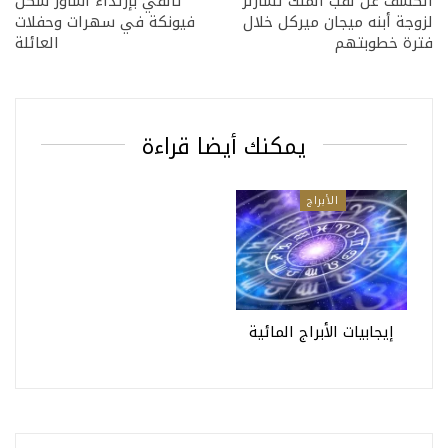
الكشف عن لقب الملك تشارلز
تألقي بإرتداء أساور شكل
لزوجة أبنه ميجان ميركل خلال
فيونكة في سهرات وحفلات
فترة خطوبتهم
العائلة
يمكنك أيضا قراءة
الأبراج
إيجابيات الأبراج المائية