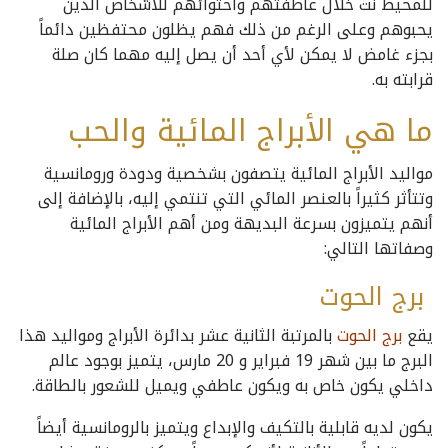
للمحيط نت خلال عاطفتهم واحتوائهم للأشخاص الذين
يحبوهم وعلى الرغم من ذلك فهم يظلون محتفظين دائماً
بجزء غامض لا يمكن لأي أحد أن يصل إليه مهما كان صلة
قرابته به.
ما هي الأبراج المائية والحب
مواليد الأبراج المائية يتصفون بشخصية ودودة ورومانسية
وتتأثر كثيراً بالعنصر المائي التي تنتمي إليه، بالإضافة إلى
أنهم يتميزون بسرعة البديهة ومن أهم الأبراج المائية
وصفاتها التالي:
برج الحوت
يقع
برج الحوت
بالمرتبة الثانية عشر بدائرة الأبراج ومواليد هذا
البرج ما بين شهر 19 فبراير و 20 مارس، يتميز بوجود عالم
داخلي يكون خاص به ويكون عاطفي ويميل للشعور بالطاقة.
يكون لديه قابلية بالتكيف والإبداع ويتميز بالرومانسية أيضاً