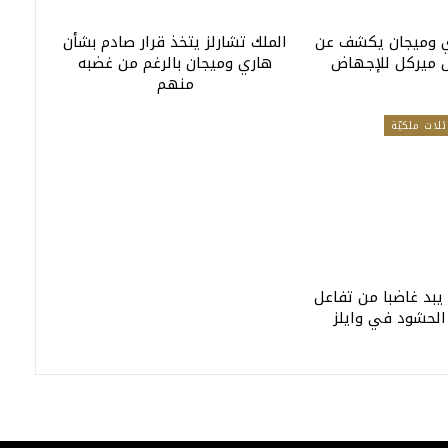
ي وميجان يكشف عن
الملك تشارلز يتخذ قرار صادم بشأن
 ميركل للإجهاض
هاري وميجان بالرغم من غضبه
منهم
ئلات ملكيّة
 يبد غاضبا من تفاعل
الحشود في وايلز