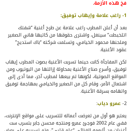
فخ هذه الأزمة.
1- راغب علامة وإيهاب توفيق:
بعد أن أعلن المطرب راغب علامة عن طرح أغنية “شفتك
اتلخبطت” سينغل، واشترى حقوقها من كاتبها هاني الصغير
وملحنها محمود الخيامي، وتسلمت شركته “باك استديج”
عقود الأغنية.
لكن المفاجأة كانت حينما تسربت الأغنية بصوت المطرب إيهاب
توفيق، وأسرع صناع الأغنية بمحاولة إزالتها من اليوتيوب ومن
المواقع الصوتية، لكونها تم بيعها لمطرب آخر، مما أدى إلى
اشتعال الأمر، وقام كل من الصغير والخيامي بمهاجمة توفيق
واتهامه بسرقة الأغنية.
2-
عمرو دياب
:
يعتبر هو أول من تعرضت أعماله للتسريب على مواقع الإنترنت،
ففي عام 2002 فوجئ عمرو ومنتجه محسن جابر بتسرب ست
أغنيات من ألبومه الغنائي “علم قلبي”، وتم تسريبه على بعض