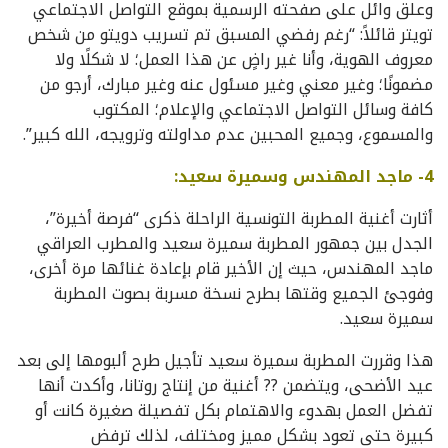
وعلق وائل على صفحته الرسمية بموقع التواصل الاجتماعي
تويتر قائلاً: “رغم رفضي المسبق تم تسريب دويتو من شخص
معروف الهوية، وأنا غير راضٍ عن هذا العمل؛ لا شكلًا ولا
مضمونًا؛ وغير معني وغير مسئول عنه وغير مبارك، أرجو من
كافة وسائل التواصل الاجتماعي والإعلام؛ المكتوب
والمسموع، وجميع المحبين عدم مداولته وترويجه، الله كبير”.
4- ماجد المهندس وسميرة سعيد:
أثارت أغنية المطربة التونسية الراحلة ذكرى “فرصة أخيرة”،
الجدل بين جمهور المطربة سميرة سعيد والمطرب العراقي
ماجد المهندس، حيث إن الأخير قام بإعادة غنائها مرة أخرى،
وفوجئ الجميع وقتها بطرح نسخة مسربة بصوت المطربة
سميرة سعيد.
هذا وقررت المطربة سميرة سعيد تأجيل طرح ألبومها إلى بعد
عيد الأضحى، ويتضمن ?? أغنية من إنتاج روتانا، وأكدت أنها
تفضل العمل بهدوء والاهتمام بكل تفصيلة صغيرة كانت أو
كبيرة حتى تعود بشكل مميز ومختلف، لذلك ترفض