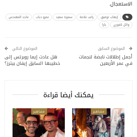
الاستعجال.
إيهاب توفيق
راغب علامة
سميرة سعيد
عمرو دياب
ماجد المهندس
وائل كفوري
يارا
الموضوع السابق
الموضوع التالي
أجمل إطلالات نابضة لنجمات
هل عادت إيما روبرتس إلى
في عمر الأربعين
خطيبها السابق إيفان بيترز؟
يمكنك أيضا قراءة
مشاهير
مشاهير