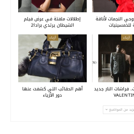
وحي النجمات لأناقة
إطلالات ملفتة في عرض فيلم
 للخمسينيات
الشيطان يرتدي برادا2
أزياء
أزياء
.. فراشات النار جديد
أهم الحقائب التي كشفت عنها
VALENTI
دور الأزياء
زيد من المواضيع