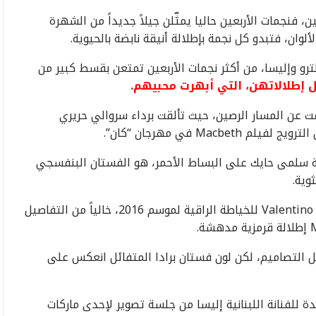
 فنجمات الأربعين حاليا يمثّلن جيلاً جديداً من الشهرة
لوان، فتبدو كل نجمة بإطلالة أنيقة نابضة بالحيوية.
ترو وإليسا، من أكثر نجمات الأربعين تمتعن بقسط كبير من
 إطلالاتهن، التي أبهرت محبيهم.
فت عن المسار الرصين، حيث تألقت برداء سروالي حريري
ة سلمى حايك على البساط الأحمر، هو الفستان البنفسجي
كما يبدو فستان غوينيث بالترو، الذي ارتدته في عرض Valentino للخياطة الراقية لموسم 2016، خالياً من التفاصيل
التصاميم، لكن لون فستان برادا المتفائل انعكس على
 للفنانة اللبنانية إليسا من جلسة تصوير لإحدى ماركات