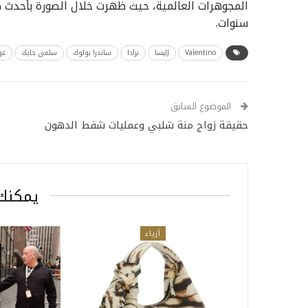
المجوهرات العالمية، حيث ظهرت خلال الصورة بأحدث ص
سنوات.
Valentino
إليسا
برادا
ساندرا بولوك
سلمى حايك
غو
الموضوع السابق
حقيقة زواج منة شلبي وعمليات شفط الدهون
يمكنك 
أزياء