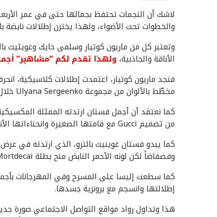
لاشك أن النجمات تحتفظ بجمالها حتى في عمر الأربعين،
والخطوات تحت الأضواء، ولهذا يخترن إطلالات نابضة بالأ
وتعتبر كل من ماريون كوتيار وسلمى حايك وغويثيث بال
الأناقة والجاذبية،
ولهذا تقدم لكم “مشاهير” أجمل
فنجد ماريون كوتيار، اعتمدت إطلالات كلاسيكية، انحر
مخطّط بالألوان من مجموعة Ulyana Sergeenko خلال الترويج لفيلم Macbeth في مهرجان “كان”.
كما نعتقد أن أجمل فستان ارتدته الممثلة المكسيكي
من تصميم Gucci مع قامتها الصغيرة وانحناءاتها الأنثوية.
وفضفاضاً لكن لونه الأحمر النابض منح بطلة Mortdecai إطلالة قرمزية مدهشة.
كما سطعت إليسا على المسرح وفي المهرجانات بأجمل 
إطلالتها وانسجم مع برونزية جسدها.
هذا وتداول رواد مواقع التواصل الاجتماعي صورة جديدة