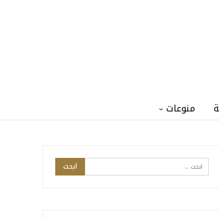
ة
منوعات