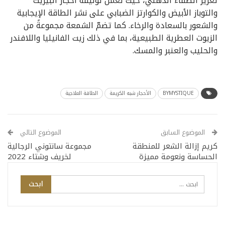
تعزيز الصفاء الذهني، حيث تعمل توليفة أحجار البيريت
والتوباز الأبيض والكوارتز الضبابي على نشر الطاقة الإيجابية
والشعور بالسعادة والرخاء. كما تضمّ الشمعة مجموعةً من
الزيوت العطرية الطبيعية، بما في ذلك زيت الفانيليا واللافندر
والحليب والعنبر والمسك.
BYMYSTIQUE
الأحجار شبه الكريمة
الطاقة العلاجية
الموضوع السابق
الموضوع التالي
كريم إزالة الشعر للمنطقة
مجموعة سانتوني الرجالية
الحساسة ونعومة مميزة
لخريف وشتاء 2022