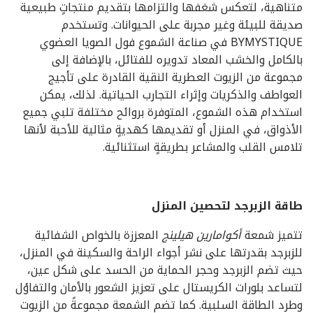
متناهية، لتعكس شغفها والتزامها بتقديم منتجاتٍ طبيعية
صديقة للبيئة وغير مجربة على الحيوانات. وتستخدم
BYMYSTIQUE في صناعة الشموع فول الصويا العضوي
بالكامل والخشب المعاد تدويره للفتائل، بالإضافة إلى
مجموعة من الزيوت العطرية النقية القادرة على تأجيج
العواطف والذكريات وإثراء التجارب الحياتية. لذلك، يمكن
استخدام هذه الشموع، المتوفرة بروائح مختلفة تلبي جميع
الأذواق، في المنزل أو تقديمها كهديةٍ مثالية للأحبة لأنها
تلامس القلب والمشاعر بطريقةٍ استثنائية.
طاقة الزبرجد لتحصين المنزل
تتميز شمعة
أكوامارين هيلينج
المعززة بالخواص الشفائية
للزبرجد بقدرتها على نشر أجواء الراحة والسكينة في المنزل،
حيث تضم الزبرجد وحجر الحماية من الحسد على شكل عين،
لتساعد بلورات الكريستال على تعزيز الشعور بالأمان والتفاؤل
وطرد الطاقة السلبية. كما تضم الشمعة مجموعةً من الزيوت