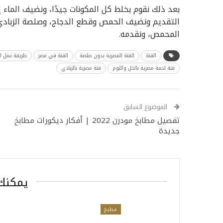
بعد ذلك نقوم بخلط كل المكونات جيدًا، ونضيف الماء
التقديم ونضيف الحمص وقطع الدجاج، وصلصة الزبادي ون
المحمص، ونقدمه.
الفتة
الفتة المصرية بدون صلصة
الفتة في مصر
طريقة عمل ال
فتة لحمة مصرية بالخل والثوم
فتة مصرية بالزبادي
الموضوع السابق
تفصيل مطابخ مودرن 2022 | أفكار ديكورات مطابخ
جديدة
يمكنك 
مطبخ