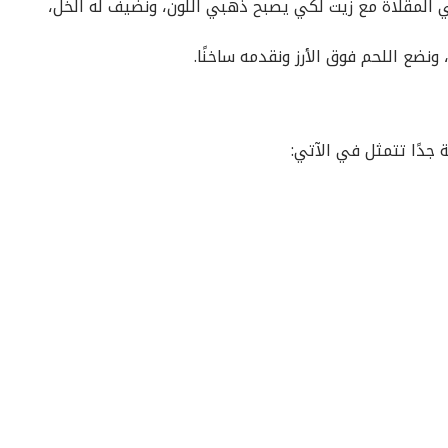
ي المقلاة مع زيت لكي يصبح ذهبي اللون، ونضيف له الخل،
ونضع اللحم فوق الأرز ونقدمه ساخنًا.
دًا تتمثل في الآتي: