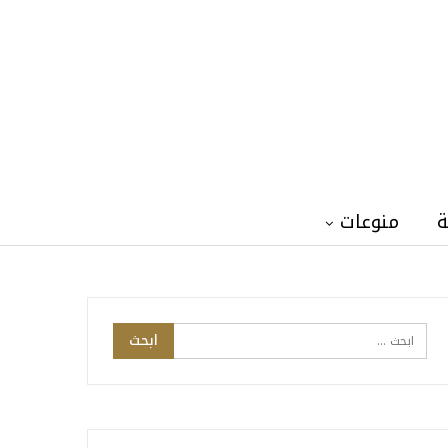
ة
منوعات