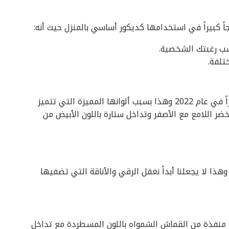
ً كبيراً في استخدامها كديكور أساسي بالمنزل حيث أنه:
ب رغبتك الشخصية.
تلفة.
أصبح الستان واحدٌ من الأقمشة التي عليها رواجاً كبيراً في عام 2022 وهذا بسبب ألوانها المميزة التي تتميز
ضر اللامع مع الأصفر وتداخل ستارة باللون الأبيض من
هذا لا يجعلنا أبداً نغفل الرقي والأناقة التي تضفيها
د منفذة من القماش الشمواه باللون المسطردة مع تداخل