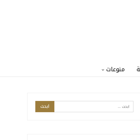
ة
منوعات