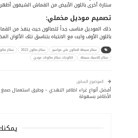
ستارة أخرى باللون الأبيض من القماش الشيفون أظهر
تصميم موديل مخملي:
ذلك الموديل مناسب جداً للصالون حيث ينفذ من القما
باللون الأوف وايت مع الانتباه بتناسق تلك الألوان المخ
ستائر بسيطة للصالون على مواسير
ستائر صالون 2022
ستائر صالو
ستائر كلاسيك بسيطة
كتالوجات ستائر صالونات مودرن
الموضوع السابق
أفضل أنواع غراء اظافر النهدي – وطرق استعمال صمغ
الأظافر بسهولة
يمكنك 