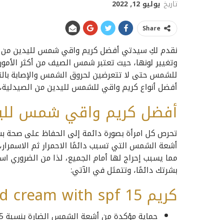
تاريخ
يوليو 12, 2022
Share
نقدم لكِ سيدتي أفضل كريم واقي شمس لليدين من ال
وتغيير لونها، حيث تعتبر شمس الصيف من أكثر الأمور
للشمس حتى لا تتعرضين لحروق الشمس والإصابة بالته
أفضل أنواع كريم واقي للشمس لليدين من الصيدلية، ف
أفضل كريم واقي شمس لليد
تحرص كل امرأة بصورة دائمة إلى الحفاظ على صحة بشرت
أشعة الشمس التي تسبب دائمًا الاحمرار ثم الاسمرار،
مما يسبب إحراج لها أمام الجميع، لذا من الضروري ا
بشرتك دائمًا، وتتمثل في الآتي:
كريم Clinique hand cream with spf 15
حماية مؤكدة من أشعة الشمس الضارة بنسبة 15 SPF