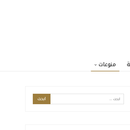
ة
منوعات