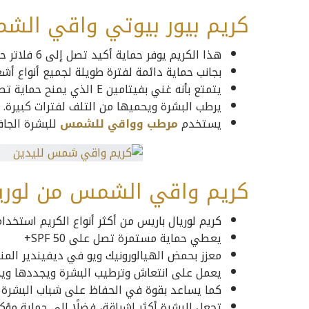
كريم بيور بيوتي واقي الشم
هذا الكريم يوفر حماية أكيد تصل إلى 6 فلاتر حماية.
بجانب حماية دائمة لفترة طويلة لجميع أنواع أشعة ال
يتمتع بأنه غني بفيتامين E الذي يمنح حماية تصل إلى 100 %، مع مقاومة ضد التعرق والمياه.
يرطب البشرة ويحميها من التلف لفترات كبيرة.
يستخدم
مرطب وواقي للشمس
للبشرة الجاف
كريم واقي الشمس من لوري
كريم لوريال باريس من أكثر أنواع الكريم استخدام
يعطي حماية مستمرة تصل على SPF 50+
معزز بحمض الهيالورونيك ويو في ديفيندير الم
يعمل على انتعاش وترطيب البشرة ويجددها ويج
كما يساعد بقوة في الحفاظ على شباب البشرة ولمدة خ
تجعل البشرة أكثر إشراقة، فضلًا إلى حماية مؤ