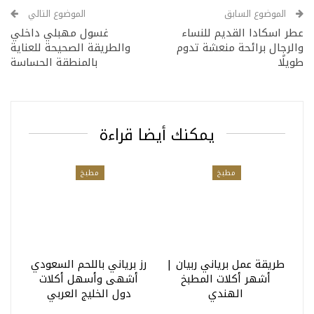
الموضوع السابق
الموضوع التالي
عطر اسكادا القديم للنساء
غسول مهبلي داخلي
والرجال برائحة منعشة تدوم
والطريقة الصحيحة للعناية
طويلًا
بالمنطقة الحساسة
يمكنك أيضا قراءة
مطبخ
مطبخ
طريقة عمل برياني ربيان |
رز برياني باللحم السعودي
أشهر أكلات المطبخ
أشهى وأسهل أكلات
الهندي
دول الخليج العربي