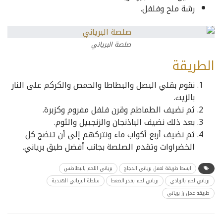
رشة ملح وفلفل.
صلصة البرياني
الطريقة
نقوم بقلي البصل والبطاطا والحمص والكركم على النار
بالزيت.
ثم نضيف الطماطم وقرن فلفل مفروم وكزبرة.
بعد ذلك نضيف الباذنجان والزنجبيل والثوم.
ثم نضيف أربع أكواب ماء ونتركهم إلى أن تنضج كل
الخضراوات وتقدم الصلصة بجانب أفضل طبق برياني.
ابسط طريقة لعمل برياني الدجاج
برياني اللحم بالبطاطس
برياني لحم بالزبادي
برياني لحم بقدر الضغط
سلطة البرياني الهندية
طريقة عمل رز برياني