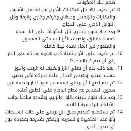
طعم تلك المكونات.
ثم نضيف لها كل البهارات الأخرى من الفلفل الأسود،
والبهارات والزنجبيل وحبهان وكركم وكاري وقرفة وكل
التوابل الأخرى على الدجاج.
بعد ذلك نقوم بتقليب كل المكونات على النار لمدة
خمسة دقائق، ونضيف للأرز البسمتي المغسول
والمنقوع في الماء لمدة ليلة كاملة.
ثم نضيف على الأرز وثلاثة كوب شوربة ونتركه على النار
إلى أن يتم غليانه جيدًا.
بعد ذلك يتم أن يغلي الأرز ونضيف له الزبيب واللوز
حسب رغبتكِ، ونهدئ النيران عليه ونتركه لكي ينضج.
ثم يتم نضج الأرز برياني نرفعه من فوق النار ونضعه في
صحون التقديم مع قطع الدجاج على الطبق أعلاه.
بعد ذلك نقوم بتزينه باللوز والزبيب ونقدمه ساخنًا بجانب
الأطباق الرئيسية الثانية.
ثم تستطيع تقديم طبق الرز برياني على جانب السلطات
بأنواعها المتغيرة والشوربة، ويمكن تقديمه بمفرده دون
أي صحون أخرى.