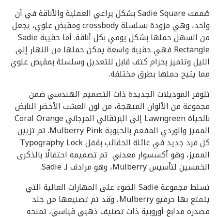
صُممت Sadie Square بشكل يراعي العملية والأناقة في آن
واحد، وهي مزودة بسلسلة crossbody ومقبض علوي، يجعل
من السهل حملها بشكل يومي بكل أناقة. أما حقيبة Sadie
Rectangle فهي حقيبة واسعة يمكن حملها من النهار إلى
الليل وتتميز بحزام كتف قابل للتعديل وسلسلة بمقبض علوي
مما يتيح حملها بطرق مختلفة.
تتوفر الموديلات الجديدة ذات التصميم الهندسي ضمن
مجموعة من الألوان المبهجة، من لون العشب الأخضر النابض
بالحياة Lawngreen إلى البرتقالي المرجاني Coral Orange
المميز والوردي المفعم بالحيوية Mulberry Pink. تم تزيين
كل فرد جديد في عائلة الحقائب بقفل Typography Lock
المميز، وهو أكسسوار معدني تم تصميمه احتفالًا بالذكرى
الخمسين لتأسيس Mulberry، وهو مرادف لـ Sadie.
تسلط مجموعة Sadie الضوء على المهارات العالية التي
يتمتع بها حرفيو Mulberry، وقد تم تصنيعها من جلد
مصدره مدابغ أوروبية ذات تصنيف ذهبي قياسي، تمنحه