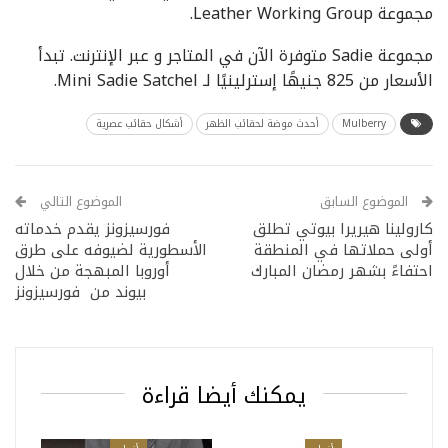
مجموعة Leather Working Group.
مجموعة Sadie متوفرة الآن في المتاجر و عبر الإنترنت. تبدأ
الأسعار من 825 جنيهًا إسترلينيًا لـ Mini Sadie Satchel.
Mulberry
أحدث موضة لحقائب الظهر
أشكال حقائب عصرية
الموضوع السابق
الموضوع التالي
كارولينا هيريرا بيوتي تطلق
فورسيزونز يقدم خدماته
أولى حملاتها في المنطقة
الأسطورية لضيوفه على طرق
احتفاءً بشهر رمضان المبارك
أوروبا المبهجة من خلال
بيوند من فورسيزونز
يمكنك أيضا قراءة