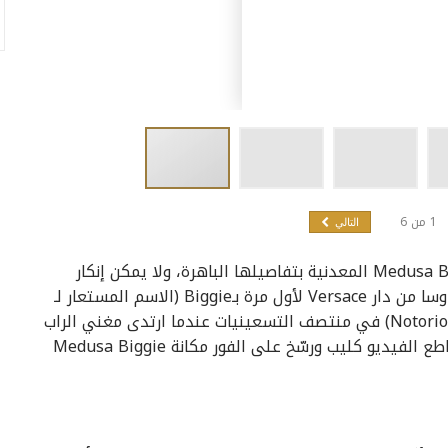
1
من
6
التالي
تقدم فرساتشي Versace مجموعة اكسسوارات Medusa Biggie المعدنية بتفاصيلها الباهرة، ولا يمكن إنكار
المكانة الأيقونية لـ Medusa Biggie. حيث التقت ميدوسا من دار Versace لأول مرة بـBiggie (الاسم المستعار لـ
Christopher Wallace، والمعروف أيضًا باسم Notorious BIG) في منتصف التسعينيات عندما ارتدى مغني الراب
الأمريكي نظارة شمسية Versace في سلسلة من مقاطع الفيديو كليب ورسّخ على الفور مكانة Medusa Biggie