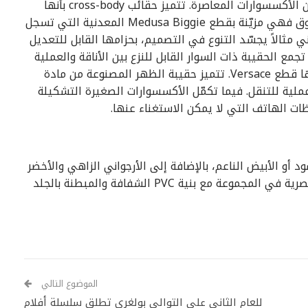
يجمع الخط الجديد تشكيلة من التصاميم المختلفة من الأكسسوارات المعاصرة. تتميز حقائب cross-body بأنها
مبهرة، بفضل تصميمها الهندسي الذي يشبه الصندوق فهي مزيّنة بقطع Medusa Biggie المعدنية التي تسجل
مثالاً يجسّد التنوع في التصميم، بحزامها القابل للتعديل
جمع الحقيبة ذات السوار القابل للنزع بين الأناقة والعملية
في آنٍ واحد، في تجلّي آخر للثقة الفريدة التي تمنحها قطع Versace. تتميز حقيبة الظهر المصنوعة من مادة
 عملية للتنقل. فيما تكمّل الأكسسوارات الصغيرة التشكيلة
ت الهاتف التي لا يمكن الاستغناء عنها.
 أو الأبيض الناعم، بالإضافة إلى الأرجواني الزاهي والأخضر
اللامع لجرعة صاخبة من الألوان. تتناسب الموديلات العصرية في المجموعة مع بنية PVC الشفافة والمبطنة بالجلد
الموضوع التالي
للعام الثاني على التوالي بولغري تطلق سلسلة أفلام