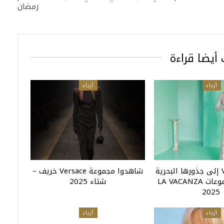
رمضان
أيضا قراءة
أزياء
أزياء
تعود Versace إلى جذورها البحرية
شاهدوا مجموعة Versace خريف –
من خلال مجموعات LA VACANZA
شتاء 2025
2025
أزياء
أزياء