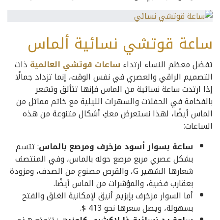
ساعة قوتشي نسائية ألماس
تفضل معظم النساء ارتداء
ساعات قوتشي العالمية
ذات
التصميم الراقي والعصري في نفس الوقت، إنما تزداد جمالًا
إذا ارتدت ساعة نسائية من الماس فإنها تتألق وتشعر
بالفخامة في الحفلات والسهرات الليلية مع خاتم مماثل من
الماس أيضًا، لهذا نستعرض معكِ أشكال متنوعة من هذه
الساعات:
ساعة بسوار أسود مزخرف ومرصع بالماس
: تتسم
بشكل عصري مربع مرصع حوله بالماس، وفي المنتصف
شعارها الشهير G، والقرص مصنوع من الصدف، ومزودة
بعقارب فضية، والمؤشرات من الماس أيضًا.
أما السوار مزخرف بإبزيم أنيق لإمكانية الغلق والفتح
بسهولة، ويصل سعرها نحو 413 $.