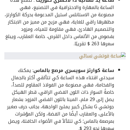
ساعة يد نسائية
ذا لاكشري كلوزيت
: تتمتع هذه
الساعة بالمهارة والاحترافية في التصنيع، فهي
مصنوعة من الاستانلس استيل المدعومة بحركة الكوارتز،
مظهرها راقي للغاية، فهي مزيج من مميز من الابتكار
والتصميم الهادئ، فهي مقاومة للمياه، ومزود
بفصوص من الألماس داخل القرص، خاصة العقارب، ويبلغ
سعرها 263 $ تقريبًا.
ساعة كوارتز سويسري مرصع بالماس
: يمكنك
سيدتي اقتناء هذه الساعة كي تتألقي أكثر بالجمال
والفخامة، فهي مصنوعة من الفولاذ المقاوم للصدأ،
خاصةً السوار ذات اللون الفضي الراقي، قطر الهيكل
يصل إلى 29 ملم، المينا باللون الفضي المزود بشعار
جوتشي G بشكل كبير يملئ الواجهة، بجانب حرف صغير
بالأعلى، والعقارب أيضًا من الفضة، ولكن المؤشرات
بمرصعة بالماس؛ كي تتلألأ في الأضواء الخافتة، ويصل
سعرها نحو 293 $.