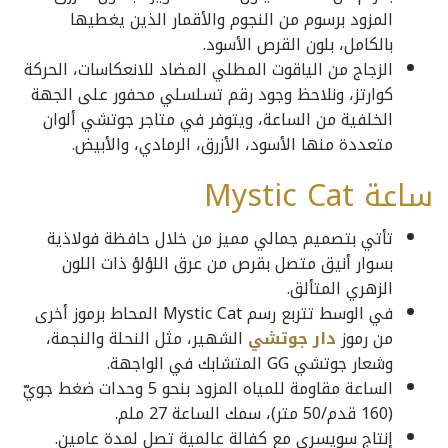
المزود برسوم من النجوم والأقمار الذين يغطيها
بالكامل، بلون القرص الأسود.
الزجاج من الياقوت المطلي المضاد للانعكاسات، الحركة
كوارتز، ونلاحظ وجود رقم تسلسلي محفور على الجهة
الخلفية من الساعة، ويتوفر في متاجر جوتشي ألوان
متعددة منها الأسود، الأزرق، الرمادي، والأبيض.
ساعة Mystic Cat
تأتي بتصميم جمالي مميز من خلال حافظة فولاذية
بسوار أنيق متصل بقرص من عرق اللؤلؤ ذات اللون
الزهري المتألق.
في الوسط تتربع رسم Mystic Cat المحاط برموز أخرى
من رموز
دار جوتشي
الشهير، مثل النحلة والنجمة،
وشعار جوتشي GG المتشابك في الواجهة.
الساعة مقاومة للمياه المزود بنحو 5 وحدات ضغط جويّ
(160 قدم/50 متر)، سمك الساعة 27 ملم.
إنتاج سويسري مع كفالة عالمية تصل لمدة عامين.