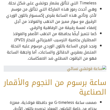
Timeless التي تتألق بشعار جوتشي على شكل نحلة.
وهي أحدث رموز هذه الماركة التي تتألق من موسم
لأخر، وتأتي هذه الساعة بقرص إكسسوار باللون الوردي
الرقيق مع سوار مميز من الذهب والفولاذ من أجل
إضفاء لمسة رقيقة من الرفاهية والرقي.
كما تتميز أيضًا بحافظة من الذهب الأصفر والفولاذ
المطليان بخاصية الترسيب الفيزيائي للبخار (PVD).
ونجد قرص الساعة باللون الوردي مرسوم عليه النحلة
المتصل بعقربي الدقائق والساعات، أما واجهة الساعة
فهو من الياقوت المطلي ضد الانعكاسات.
ساعة برسوم من النجوم والأقمار
الصناعية
صممت ساعة G-timeless مع حافظة فولاذية، معززة
بحزام من خامة النايلون المعاد تدويره باللون الأزرق