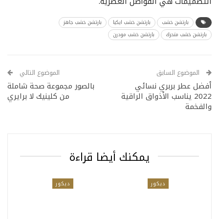
التصميمات هي الفواصل العصرية.
بارتشن خشب
بارتشن خشب ايكيا
بارتشن خشب جاهز
بارتشن خشب متحرك
بارتشن خشب مودرن
الموضوع السابق
الموضوع التالي
أفضل عطر بربري نسائي
بالصور مجموعة صحة شاملة
2022 يناسب الأذواق الراقية
من كلينيك لا برايري
والفخمة
يمكنك أيضا قراءة
ديكور
ديكور