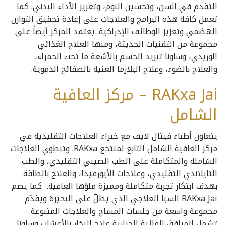
التقدم في السن، وتحسين النوم، وتعزيز الأداء البدني. كما
تعمل كافة هذه البرامج والعلاجات على إعادة تحقيق التوازن
الهضمي وتعزيز الوظائف الإدراكية. يعتمد المركز أيضاً على
مجموعة من التقنيات الحديثة، ومنها العلاج الغذائي
الوريدي، وساونا تبريد الجسم بالأشعة ما تحت الحمراء،
والعلاج بالضوء، وعلاج البلازما الغنية بالصفائح الدموية.
RAKxa Jai – مركز العافية
الشامل
يتعاون أطباء فيتال لايف مع خبراء العلاجات التقليدية في
مركز العافية الشامل التابع لمنتجع RAKxa. وتنطوي العلاجات
الشاملة والمتكاملة على الطب الصيني التقليدي، والطب
التايلاندي التقليدي، وعلاجات الأيورفيدا، والعلاج بالطاقة
بهدف ابتكار تجربة متكاملة ومميزة ملؤها العافية. كما يضم
RAKxa Jai السبا العلاجي الذي يطلّ على البحيرة ويقدّم
مجموعة واسعة من جلسات المساج والعلاجات المتنوعة.
تشمل المرافق المائية الحرارية علاج البخار بالأعشاب وساونا