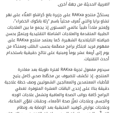
الغربية الحديثة من جهة أخرى.
يستكنّ منتجع RAKxa على جزيرة بانغ كراشاو الغنّاء على نهر
تشاو برايا والتي تُعرف محلياً باسم “رئة بانكوك الخضراء”،
ويُعتبر ملاذاً طبياً عالمي المستوى إذ يجمع ما بين العلاجات
الطبية المتقدمة والعلاجات الشاملة التقليدية ويتميّز بحسن
ضيافته التايلاندية الشهيرة. كما يعتمد منتجع RAKxa على
مفهوم فريد لابتكار برامج مصمّمة بحسب الطلب وممتدّة من
يوم إلى أربعة عشر يوماً ومبنية على نتائج حقيقية باستخدام
أحدث التقنيات.
سيدوم مفعول تجربة RAKxa لفترة طويلة بعد مغادرة
المنتجع، إذ تكشف للضيوف عن مخطّط صحي كامل يتيح
للأطباء المعتمدين والمعالجين الشموليين وصف خطة علاجية
دقيقة بناءً على إحدى الباقات العشرة المتوفرة. تغطي
البرامج كافة جوانب الصحة والعافية وتشمل علاجات الوجه
والجسم، وعلاجات تعزّز صحة الأمعاء، وحقنات تقوّي المناعة،
وعلاجات عوارض كوفيد المتبقية بعد الإصابة به، ونظام