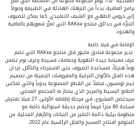
العلاجية. لذا، يوفّر مجموعة متنوعة من الأنشطة التي تعزّز
برامج العافية، بدءاً من النزهات الهادئة في الطبيعة وصولاً
إلى دروس الطهي مع الشيف التنفيذي. كما يمكن للضيوف
التنزّه في حدائق منتجع RAKxa التي تعزّز شعورهم بالعافية
والهدوء.
الإقامة في فيلا خاصة
تدير مجموعة فنادق ماينور فلل منتجع RAKxa التي تضم
غرف معيشة جيدة التهوية وحمامات فسيحة وغرف نوم تضمن
نوماً هنيئاً، لمساعدة الضيوف على الاسترخاء والتأمّل. تزدان
هذه الفلل بالألوان الترابية والمفروشات الجميلة من تصميم
جيم تومسون، فضلاً عن القطع المصنوعة يدوياً والتي تعكس
الطابع البسيط والمريح الذي يمتاز به المجتمع المحلي.
سيحتضن المشروع، في مرحلة إطلاقه الأولى، 27 فيلا تفترش
مساحة 80 متراً مربعاً وتضم حديقة استوائية خاصة مع
منظومة بيئية دائمة التغير من النباتات والأزهار المحلية. من
المتوقع افتتاح المسبح والفلل الرئاسية عام 2022.