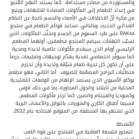
والمستوردة من مصادر مستدامة. كما يستند النهج المُتّبع
في إعداد الطعام إلى المأكولات المضادة للالتهابات وينبع
من فكرة أنّ الاختلالات في الأمعاء والجسم ناتجة عن النظام
الغذائي الحديث. وبالتالي، تساعد قوائم الطعام في منتجع
RAKxa على طرد السموم من الجسم وتجنّب المأكولات التي
تسبّب التهابات. سيضم المنتجع مطعمَين، أولهما المطعم
الرئيسي أونام الذي سيقدم مأكولات عالمية لذيذة وصحية.
كما سيوفّر اختصاصي تغذية يقدّم توجيهات وتعليمات حرصاً
على أن تكون كل تجربة طعام شيّقة ولذيذة وأن تحترم
متطلّبات البرامج المصمّمة للضيوف. أما الثاني، فهو مطعم
يوكاو الآسيوي الذي يستمد الإلهام من الوصفات التقليدية
المحلية من تايلاند والدول المجاورة، بما في ذلك لاوس
وكمبوديا والفيتنام والصين. كما تزخر مأكولات المطعم،
لاسيما أطباق الكاري والشوربات، بالتوابل والأعشاب البرية
التي تشتهر بها المنطقة. من المتوقع افتتاحه عام 2022.
الأنشطة
تتمحور فلسفة العافية في المنتجع على قوة اللعب