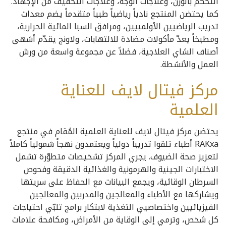
التحكّم بالوزن، وعلاجات الوجه، وعلاجات التخفيف من الإجهاد.
كما يحتضن المنتجع نادياً رياضياً طبياً متقدماً يضم معدات
تدريب الرياضيين الأولمبيين، ومرافق السبا المائية الحرارية،
ومطبخاً يعدّ مأكولات مضادة للالتهابات، ولاونج يقدّم أشهى
أصناف الشاي العلاجية، فضلاً عن مجموعة واسعة من ورش
العمل والأنشطة.
مركز فيتال لايف للعناية
العلمية
يحتضن مركز فيتال لايف للعناية العلمية المُقام في منتجع
RAKxa أطباء تلقوا تدريباً دولياً ويعتمدون نهجاً شمولياً كاملاً
لتعزيز صحة الضيوف. يجري المركز تشخيصات متطوّرة تشمل
الاختبارات الجينية والهرمونية والغذائية الدقيقة وفحوص
السرطان الوقائية، ويجمع البيانات مع الحفاظ على سريتها
ويشاركها مع الأطباء والمعالجين والمدربين والمعالجين
الفيزيائيين واختصاصيي التغذية لابتكار برامج تلبّي احتياجات
كل شخص، وترمي إلى الوقاية من الأمراض، ومكافحة علامات