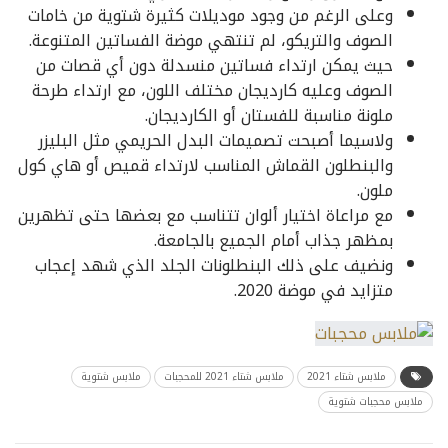
وعلى الرغم من وجود موديلات كثيرة شتوية من خامات
الصوف والتريكو، لم تنتهي موضة الفساتين المتنوعة.
حيث يمكن ارتداء فساتين منسدلة دون أي قصات من
الصوف وعليه كارديجان مختلف اللون، مع ارتداء طرحة
ملونة مناسبة للفستان أو الكارديجان.
ولاسيما أصبحت تصميمات البدل الحريمي مثل البليزر
والبنطلون القماش المناسب لارتداء قميص أو هاي كول
ملون.
مع مراعاة اختيار ألوان تتناسب مع بعضها حتى تظهرين
بمظهر جذاب أمام الجميع بالجامعة.
ونضيف على ذلك البنطلونات الجلد الذي شهد إعجاب
متزايد في موضة 2020.
ملابس شتاء 2021
ملابس شتاء 2021 للمحجبات
ملابس شتوية
ملابس محجبات شتوية