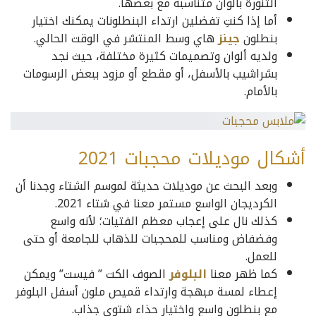
التنورة بألوان متناسبة مع بعضها.
أما إذا كنتِ تفضلين ارتداء البنطلونات يمكنك اختيار
بنطلون
جينز
هاي وسط المنتشر في الوقت الحالي.
ولديه ألوان وتصميمات كثيرة مختلفة، حيث نجد
بشراشيب بالأسفل، أو مقطع أو مزود ببعض الرسومات
بالأمام.
أشكال موديلات محجبات 2021
وبعد البحث عن موديلات حديثة لموسم الشتاء وجدنا أن
الكرديجان الواسع مستمر معنا في شتاء 2021.
كذلك نال على إعجاب معظم الفتيات؛ لأنه واسع
وفضفاض ومناسب للمحجبات للذهاب للجامعة أو حتى
للعمل.
كما ظهر معنا
البلوفر
الصوف الكت ” فيست” ويمكن
إعطاء لمسة مبهجة وارتداء قميص ملون أسفل البلوفر
مع بنطلون واسع واختيار حذاء شتوي جذاب.