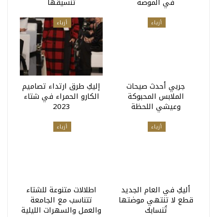
في الموضة
تنسيقها
أزياء
أزياء
جربي أحدث صيحات
إليكِ طرق ارتداء تصاميم
الملابس المحبوكة
الكارو الحمراء في شتاء
وعيشي اللحظة
2023
أزياء
أزياء
أليكِ في العام الجديد
اطلالات متنوعة للشتاء
قطع لا تنتهي موضتها
تتناسب مع الجامعة
تُنسابك
والعمل والسهرات الليلية