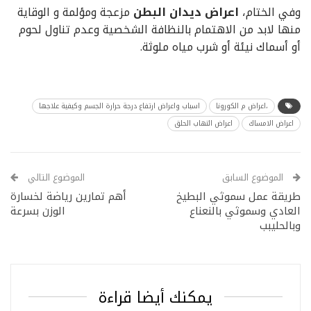
وفي الختام،
اعراض ديدان البطن
مزعجة ومؤلمة و الوقاية
منها لابد من الاهتمام بالنظافة الشخصية وعدم تناول لحوم
أو أسماك نيئة أو شرب مياه ملوثة.
،اعراض م الكورونا
اسباب واعراض ارتفاع درجة حرارة الجسم وكيفية علاجها
اعراض الامساك
اعراض التهاب الحلق
الموضوع السابق
الموضوع التالي
طريقة عمل سموثي البطيخ
أهم تمارين رياضة لخسارة
العادي وسموثي بالنعناع
الوزن بسرعة
وبالحليبب
يمكنك أيضا قراءة