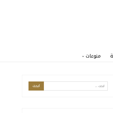
ة
منوعات