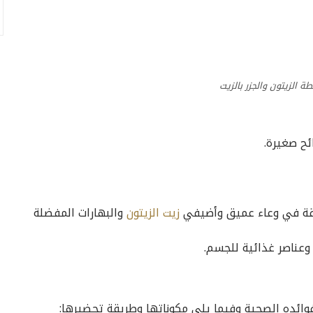
 الزيتون والجزر بالزيت
ئح صغيرة.
بقة في وعاء عميق وأضيفي
زيت الزيتون
والبهارات المفضلة
عناصر غذائية للجسم.
وائده الصحية وفيما يلي مكوناتها وطريقة تحضيرها: