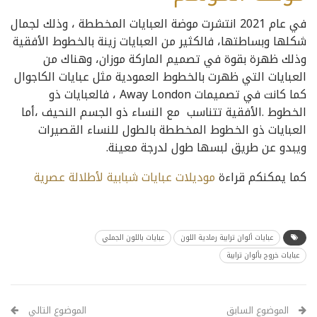
في عام 2021 انتشرت موضة العبايات المخططة ، وذلك لجمال
شكلها وبساطتها، فالكثير من العبايات زينة بالخطوط الأفقية
وذلك ظهرة بقوة في تصميم الماركة موزان، وهناك من
العبايات التي ظهرت بالخطوط العمودية مثل عبايات الكاجوال
كما كانت في تصميمات Away London ، فالعبايات ذو
الخطوط .الأفقية تتناسب مع النساء ذو الجسم النحيف ،أما
العبايات ذو الخطوط المخططة بالطول للنساء القصيرات
ويبدو عن طريق لبسها طول لدرجة معينة.
كما يمكنكم قراءة
موديلات عبايات شبابية لأطلالة عصرية
عبايات ألوان ترابية رمادية اللون
عبايات باللون الجملي
عبايات خروج بألوان ترابية
الموضوع السابق
الموضوع التالي