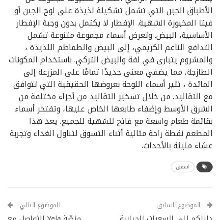
الأطباق الجبن التي تشمل تشكيلة لذيذة على لوح الجبن أو
فيتا المخبوزة الشهية. الإفطار لا يكتمل بدون وجبة الإفطار
الأساسية، البيض. وتعرض أسماء مجموعة متنوعة تشمل
التدافع الناعم الكريمي، إلى البيض والطماطم اللذيذة ،
والمشروم يتبارى في لفة والبيض التركي. باستخدام المكونات
الطازجة، مما يضفي معنى جديدًا تمامًا على المزرعة إلى
المائدة ، تثير أسماء اللوحة بعروضها الحقيقية التي تتوافق
مع التقاليد. من خلال تسخير التقاليد من أجزاء مختلفة من
الشرق الأوسط وإضفاء طابعها الخاص عليها، وتفتخر أسماء
بقائمة طعام واسعة مع فاتح للشهية للجميع. يعد هذا
المطعم نقطة راحة مثالية أثناء التسوق لتناول الغداء وتجربة
عشاء مليئة بالأحداث.
اسمى
الموضوع السابق
الموضوع التالي
دليلكم إلى السعرات الحرارية
منصّة Yela للتواصل مع