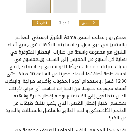
1
من
3
السابق
التالي
يعيش زوار مطعم اسمى Asma الشرق أوسطي المعاصر
والمتميز في دبي مول، رحلة مليئة بالنكهات في جميع أنحاء
الشرق مع مجموعة واسعة من خيارات الإفطار المتوفرة في
نهاية كل أسبوع من الخميس إلى السبت. وينغمسون في
وجبات منزلية مصممة خصيصًا للذواقة في رحلة تقليدية مع
لمسة خاصة أضافتها أسماء حصريًا من الساعة 10 صباحًا حتى
12:30 ظهرًا. باستخدام أجود المكونات وأكثرها طزاجة، وابتكرت
أسماء مجموعة متنوعة من الخيارات لتناسب أي مزاج. لأولئك
الذين يتطلعون إلى الاستمتاع بوجبة إفطار كبيرة وشهية،
يمكنهم اختيار إفطار القدس الذي يتميز بثلاث طبقات من
الطعم الكلاسيكي والخبز الطازج والفلافل والمخللات والمزيد
من الخبز!
يقدم هذا المطعم الراقي المعاصر للضيوف مجموعة من