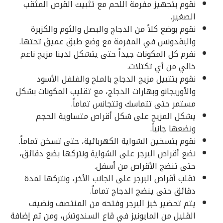
نقوم بتجهيز مفرمة اللحم مع تثبيت القرص المثقب
الصغير.
نقوم بوضع كلاً من الدجاج والبصل والثوم والكزبرة
والبقدونس في المفرمة مع وضع طبق عميق تحتها.
نفرم كل المكونات جيداً حتى يتشكل لدينا مزيج ناعم
خالي من أي تكتلات.
نقوم بتتبيل مزيج الدجاج بالملح والفلفل الأسود
والأوريجانو وبهارات الدجاج، مع تقليب المكونات بشكل
مستمر حتى تتماسك وتتجانس تماماً.
يشكل المزيج على شكل أقراص متساوية الحجم
ونضعها جانباً.
نقوم بتسخين الشواية الكهربائية، حتى تسخن تماماً.
نضع أقراص البرجر على الشواية ونتركها بضع دقائق،
حتى تنضج الأقراص من أسفل.
تقلب أقراص البرجر على الجانب الأخر، ونتركها لمدة
دقائق حتى ينضج الدجاج تماماُ.
يتم تحضير خبز البرجر وفتحه من المنتصف ونضيف
القليل من المايونيز في قاع السندوتش، ومن ثم إضافة