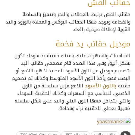
حقائب القش
حقائب القش ترتبط بالعطلات والبحر وتتميز بالبساطة
والفخامة ويوجد منها الحقائب البوكس والمحلاة بالورود واليد
القوية لإطلالة صيفية رائعة.
موديل حقائب يد فخمة
للمناسبات والسهرات عليكِ باقتناء حقيبة يد سوداء تكون
بشكل أنيق وفي هذا الصدد قام مصممي حقائب اليد
بتصميم موديل من اللون الأسود المحايد لا هو باللامع أو
البهت فهو يأخذ اللون الأسود المتوسط وكذلك تم تصميم
حقيبة
باللون الأسود
اللامع مزين بسلسلة من اللون
الذهبي، لتتناسب مع السهرات وكذلك الحقيبة السوداء
والتي يتداخل معها اللون البني واليد على شكل سلسلة
ذهبية تعطي للحقيبة ثراء وفخامة.
،حقائب اليد للبنات
حقائب اليد 2021،
موديلات حقائب نسائية 2020،