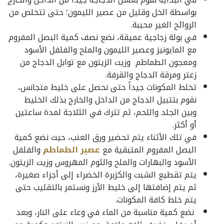
بواسطة الخل وقليل من عصير الليمون؛ حتى تتخلص من
الروائح الغير محببة.
في بولة زجاجية عميقة، نضع نصف كمية البصل المفروم
مع المايونيز وعصير الليمون والملح والفلفل الأسود
ومعجون الطماطم وزيت الزيتون مع توابل الدجاج من
زعتر ومرقة الدجاج والقرفة.
تخلط المكونات جيداً حتى نحصل على خليط متجانس،
نقوم بتتبيل الدجاج من الداخل والخارج بذلك الخليط
وبين الجلد واللحم، ثم تترك في الثلاجة لمدة ساعتين
أو أكثر.
في تلك الأثناء يتم تحضير ورق العنب، حيث نضع كمية
البصل المفروم المتبقية مع
عصير الطماطم
والفلفل
الأسود والبهارات والملح والثوم المهروس وزيت الزيتون.
يتم تقطيع الشبت والكزبرة الخضراء إلى أجزاء صغيرة،
ثم يتم إضافتها إلى خليط الأرز ونستمر بالتقليب حتى
يتم خلط كافة المكونات.
نضع كمية مناسبة من الماء في وعاء على النار، وبعد