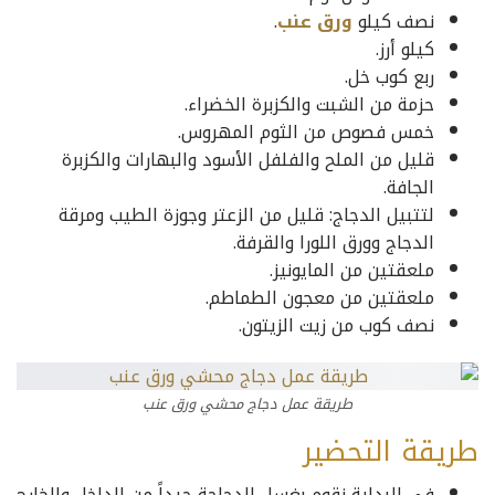
نصف كيلو
ورق عنب
.
كيلو أرز.
ربع كوب خل.
حزمة من الشبت والكزبرة الخضراء.
خمس فصوص من الثوم المهروس.
قليل من الملح والفلفل الأسود والبهارات والكزبرة
الجافة.
لتتبيل الدجاج: قليل من الزعتر وجوزة الطيب ومرقة
الدجاج وورق اللورا والقرفة.
ملعقتين من المايونيز.
ملعقتين من معجون الطماطم.
نصف كوب من زيت الزيتون.
طريقة عمل دجاج محشي ورق عنب
طريقة التحضير
في البداية نقوم بغسل الدجاجة جيداً من الداخل والخارج