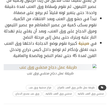
أن يغلي نضيف ثلاث ملاعق من زيت الزيتون وكمية من
عصير الليمون، ثم نقوم بإسقاط ورق العنب لمدة دقيقة
واحدة؛ حتى يتغير لونه قليلاً ثم يرفع على مصفاة.
نبدأ في حشو ورق العنب وبعد الانتهاء من الكمية،
نقوم بسكب كمية من عصير الطماطم مع عصير الليمون
ومرق الدجاج على ورق العنب، وبعد أن يغلي يتم تهدئة
النار عليه ويترك حتى يصل إلى مرحلة النضج.
في
صينية
كبيرة نقوم بوضع الدجاجة داخلها ورق العنب
حيث تغلق بإحكام ثم توضع داخل كيس حراري وتدخل
الفرن لمدة 45 حتى تمام النضج وبالصحة والعافية.
طريقة عمل دجاج محشي ورق عنب
طريقة عمل طاجن ورق العنب بالفراخ،
فراخ محشية ورق عنب،
محشي ورق العنب بالبانيه
محشي ورق العنب بالبانيه،
ورق عنب بصدور الدجاج،