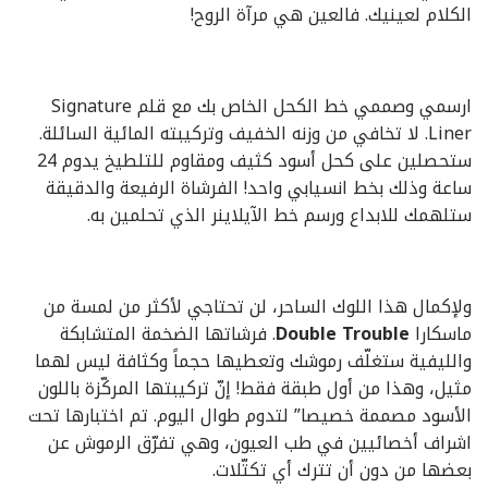
الكلام لعينيك. فالعين هي مرآة الروح!
ارسمي وصممي خط الكحل الخاص بك مع قلم Signature
Liner. لا تخافي من وزنه الخفيف وتركيبته المائية السائلة.
ستحصلين على كحل أسود كثيف ومقاوم للتلطيخ يدوم 24
ساعة وذلك بخط انسيابي واحد! الفرشاة الرفيعة والدقيقة
ستلهمك للابداع ورسم خط الآيلاينر الذي تحلمين به.
ولإكمال هذا اللوك الساحر، لن تحتاجي لأكثر من لمسة من
ماسكارا
Double Trouble
. فرشاتها الضخمة المتشابكة
والليفية ستغلّف رموشك وتعطيها حجماً وكثافة ليس لهما
مثيل، وهذا من أول طبقة فقط! إنّ تركيبتها المركّزة باللون
الأسود مصممة خصيصا” لتدوم طوال اليوم. تم اختبارها تحت
اشراف أخصائيين في طب العيون، وهي تفرّق الرموش عن
بعضها من دون أن تترك أي تكتّلات.