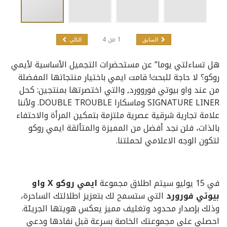
1
من
4
السابق
التالي
هل تساءلتي يوما” عن مستحضرات التجميل الأساسية لأيمي
روكو؟ لا حاجة للبحث! قامت ايمي باختيار منتجاتها المفضلة
من عند واو بيوتي فوروورد, والتي اختصرتها بمنتجين: كحل
SIGNATURE LINER وماسكارا DOUBLE TROUBLE. ولأننا
علامة تجارية شرقية عصرية ملتزمة بتمكين المرأة والاحتفاء
بالذات، فلن نجد أفضل من المميزة والمتألقة ايمي روكو
لتكون الوجه الاعلامي لحملتنا.
في 15 يوليو سيتم اطلاق مجموعة
ايمي روكو
X
واو
بيوتي فورورد
التي ستسمح لك بتعزيز اطلالتك الساحرة،
وذلك بإصدار محدود وتغليف مميز يعكس هويتها الجريئة.
احصلي على مجموعتك الخاصة بسرعة قبل نفادها ودعي