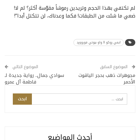
لم تكتفي بهذا الحجم وتريدين رموشاً مقوّسة أكثر؟ لم لا!
ضعي ما شئت من الطبقات! فكما وعدناك، لن تتكتل أبدا”!
ايمي روكو X واو بيوتي فوروورد
الموضوع السابق
الموضوع التالي
مجوهرات ذهب بحجر الياقوت
سوادي جمال.. رواية جديدة لـ
الأحمر
فاطمة آل عمرو
أحدث المواضيع