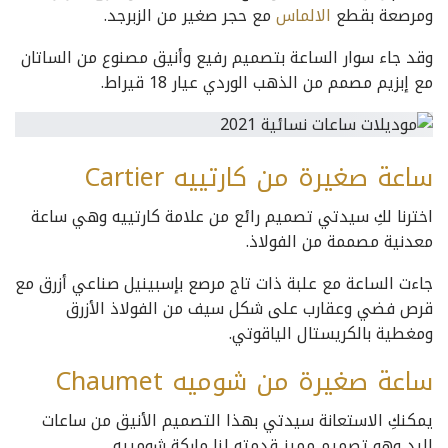
ومرصعة بقطع
الالماس
مع حجر صغير من الزبرجد.
وقد جاء سوار الساعة بتصميم رفيع وأنيق مصنوع من الساتان
مع إبزيم مصمم من الذهب الوردي عيار 18 قيراط.
ساعة صغيرة من كارتييه Cartier
اخترنا لكِ سيدتي تصميم رائع من علامة كارتييه وهي ساعة
معدنية مصممة من الفولاذ.
جاءت الساعة مع علبة ذات تاج مرصع بإسبينيل صناعي أزرق مع
قرص فضي وعقارب على شكل سيف من الفولاذ الأزرق
ومغطية بالكريستال الياقوتي.
ساعة صغيرة من شوميه Chaumet
يمكنكِ الاستعانة سيدتي بهذا التصميم الأنيق من ساعات
اليد وهو تصميم مميز قدمته لنا ماركة شومييه.