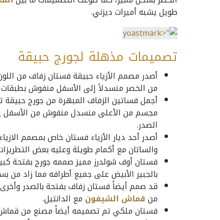
طويل يشبه أميرات ديزني.
تصميمات مذهلة لجورج حبيقة
أصدر مصمم الأزياء حبيقة فستان زفاف من اللون
من الخصر منسدلاً إلى الأسفل منفوش بطبقات م
أجمل فساتين الزفاف المبهرة من جورج حبيقة تم
مجسم من الأعلى منسدل منفوش من الأسفل يصل 
الصدر.
أصدر أحد ديار الأزياء فستان خاص بمصمم الاز
والساتان مع أكمام طويلة وعليه بعض التطريزات 
فستان أوف شولدرز مميز صممه جورج بفتحة كبير
بالجبير الأبيض على جميع أطرافه مما زاد من بس
من
قماش الشيفون
مع الدانتيل.
فستان ملكي تم تصميمه أيضاً مصنع من قماش ا