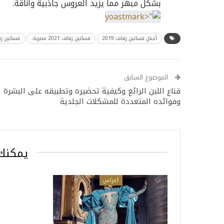
بشكل مبهر مما يزيد العروس جاذبية وأناقة.
أجمل فساتين زفاف 2019
فساتين زفاف 2021 مصرية،
فساتين ز
الموضوع السابق
قناع اللبن الرائع وكيفية تحضيره وتطبيقه على البشرة
وفوائده المتعددة للمشكلات الجلدية
يمكنك 
أعراس