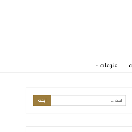
ة
منوعات