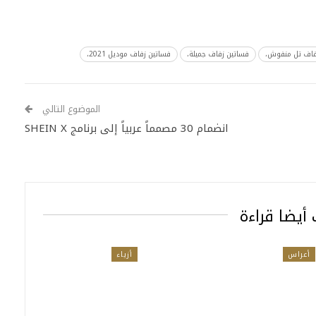
فاف تل منفوش،
فساتين زفاف جميلة،
فساتين زفاف موديل 2021،
الموضوع التالي
انضمام 30 مصمماً عربياً إلى برنامج SHEIN X
أيضا قراءة
أعراس
أزياء