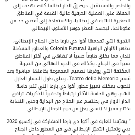
والحاضر والمستقبل. حيث إنّ الدار لطالما كانت تهدف إلى
الحفاظ على العملية الحرفية عالية القيمة في المناطق
الصغيرة النائية في إيطاليا، والاستفادة إلى أقصى حد من
مكوناتها، ليجسد العطر جوهر الأسلوب الإيطالي.
التجربة التي تقدمها أكوا دي بارما داخل الجناح الإيطالي،
تظهر الألوان الزاهية لـColonia Futura والعطور المفضلة
للدار، مما يخلق طابعاً حسياً لا يُضاهى في أكثر المناطق
تميزاً في الجناح، وكذلك في الجزء النهائي من التجربة
المكثفة التي يوفرها تصميم المجموعة بكاملها. مباشرة بعد
قسم Teatro della Memoria، وعلى طول المسار العازل
للصوت يمكنك تمييز عطور أكوا دي بارما التي تثير حاسة
الشم، وهي الحاسة الأكثر ارتباطاً وتحفيزاً للذكريات. ترافق
الدار الزوار في رحلتهم عبر الجناح من البداية وحتى النهاية
بختام مميز لا يُنسى يعزز من قيم الجمال الإيطالي.
” يشرّفنا للغاية في أكوا دي بارما المشاركة في إكسبو 2020
دبي وتمثيل التميّز الإيطالي في فن العطور داخل الجناح