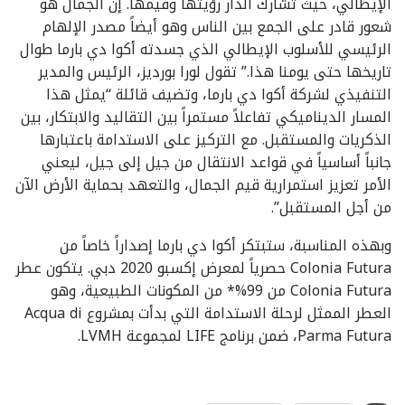
الإيطالي، حيث تشارك الدار رؤيتها وقيمها. إنّ الجمال هو
شعور قادر على الجمع بين الناس وهو أيضاً مصدر الإلهام
الرئيسي للأسلوب الإيطالي الذي جسدته أكوا دي بارما طوال
تاريخها حتى يومنا هذا.” تقول لورا بورديز، الرئيس والمدير
التنفيذي لشركة أكوا دي بارما، وتضيف قائلة “يمثل هذا
المسار الديناميكي تفاعلاً مستمراً بين التقاليد والابتكار، بين
الذكريات والمستقبل. مع التركيز على الاستدامة باعتبارها
جانباً أساسياً في قواعد الانتقال من جيل إلى جيل، ليعني
الأمر تعزيز استمرارية قيم الجمال، والتعهد بحماية الأرض الآن
من أجل المستقبل”.
وبهذه المناسبة، ستبتكر أكوا دي بارما إصداراً خاصاً من
Colonia Futura حصرياً لمعرض إكسبو 2020 دبي. يتكون عطر
Colonia Futura من 99%* من المكونات الطبيعية، وهو
العطر الممثل لرحلة الاستدامة التي بدأت بمشروع Acqua di
Parma Futura، ضمن برنامج LIFE لمجموعة LVMH.