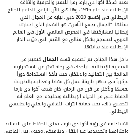
تعتبر شركة أكوا دي بارما رمزاً للتميز والحرفية والأناقة
الإيطالية منذ عام 1916، وها هي الآن الراعي الداعم للجناح
الإيطالي في إكسبو 2020 دبي، نيابة عن المجال الذي
يمثلها. “الجمال يجمع النّاس”، هو الشعار الذي اختارته
إيطاليا لمشاركتها في المعرض العالمي الأول في العالم
العربي، لينسجم بشكل مثالي مع القيم التي ميّزت الدار
الإيطالية منذ بدايتها.
داخل هذا الجناح، تم تصميم قسم
الجمال
كتعبير عن
العبقرية الإيطالية، ليأخذك في رحلة تعبّر عن الاستمرارية
الدائمة بين التقاليد والابتكار، حيث تأخذ الاستدامة دوراً
مركزياً في جوهر طريقة عمل كل نشاط وفعالية. بالطريقة
نفسها ولأكثر من قرن من الزمان، كان هدف أكوا دي بارما
الحفاظ على فن الحياة الإيطالية وتخليده، مع العلم أنه
لتحقيق ذلك، يجب حماية التراث الثقافي والفني والطبيعي
الإيطالي.
الاستدامة في رؤية أكوا دي بارما، تعني الحفاظ على التقاليد
واحترامها وتجديدها عبر انتقال ديناميكي وحيوي بين الماضي