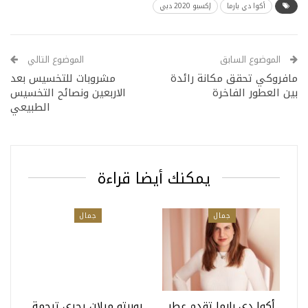
أكوا دي بارما
إكسبو 2020 دبي
الموضوع السابق
الموضوع التالي
مافروكي تحقق مكانة رائدة
مشروبات للتخسيس بعد
بين العطور الفاخرة
الاربعين ونصائح التخسيس
الطبيعي
يمكنك أيضا قراءة
جمال
جمال
أكوا دي بارما تقدم عطر
روبرتو ميلان يجري ترجمة