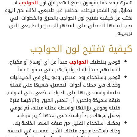
شعرهم فعندما يقومون بصبغ الشعر فإن لون
الحواجب
لا
يطابق لون الشعر فيظهر بمظهر غير طبيعي، لذلك نحن اليوم
نكتب عن كيفية تفتيح لون الحواجب بالطرق والخطوات التي
يجب اتباعها لتحصلي على المظهر الجميل والطبيعي التي
تريدينه.
كيفية تفتيح لون الحواجب
قومي بتنظيف
الحواجب
جيداً من أي أوساخ أو مكياج،
اغسليهم جيداً بالماء واتركيهم حتى يجفوا تماماً.
قومي باستخدام بودر مبيض، وهو يباع في الصيدليات
وكذلك في محلات أدوات التجميل، ضعيها على قطنة
نظيفة وامسحي بها على الحواجب، ضعي على الحواجب
طبقة سميكة واحذري أن تلمس العين، واتركيها فترة
قليلة وقومي بإزالتها بواسطة قطنة مبلله، ثم قومي
بغسل وجهك جيداً واستخدمي بعدها كريم مرطب.
يمكنك استخدام القليل من صبغة الشعر الخاصة بك،
وذلك باستخدام عود منظف الأذن اغمسيه في الصبغة