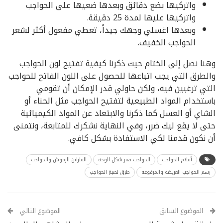
واتركيها بضع دقائق وبعدها ضعيها على الحواجب
واتركيها عليها لمدة 25 دقيقة.
وبعدها اغسلي وجهك جيداً، تعطي مفعول أكثر لشعر
الحواجب الخفيف.
وهنا نصل إلى الختام حيث ذكرنا كيفية تفتيح لون الحواجب
والطرق التي يجب اتباعها للحصول على اللون الفاتح للحواجب
التي ترغبين فيه، ولكن حاولي قدر الإمكان أن تقومي
باستخدام المواد الطبيعية لتفتيح الحواجب مثل الحناء أو
الشاي أو العسل كما ذكرنا والابتعاد عن المواد الكيميائية
حتى لا يقع ليك ضرر، وفي النهاية نشكرك للمتابعة، ونتمنى
أن نكون قدمنا لكي الاستفادة بشكل كافي.
أقلام الحواجب
الحواجب تغير شكل الوجه
الفازلين للرموش والحواجب
رسم الحواجب العريضة والمرفوعة
طرق لصبغ الحواجب
الموضوع السابق
الموضوع التالي