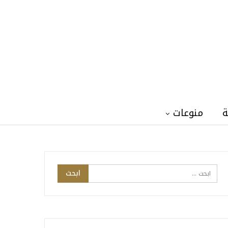
ة
منوعات