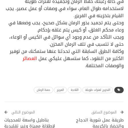
في حالة رغبتك حفظ الرمان وتجميده لفترات طويلة
لاستخدامه طوال العام، سواء في وصفات أو عمل عصير، يجب
القيام بتخزينه في الفريزر.
وحتى يتم تجميد بذور الرمان بشكل صحيح، يجب وضعها في
وعاء محكم الغلق، أو كيس يتم غلقه بإحكام.
ويجب التأكد من عدم وجود أي سوائل في الكيس أو الوعاء،
حتى لا تتسبب في تلف الرمان المخزن.
وكافة الطرق السابقة التي تحدثنا عنها ستمكنك من توفير
الكثير من النقود، كما ستسهل عليكي عمل
العصائر
والوصفات المختلفة.
التخزين لفترات طويلة
الثلاجة
الفريزر
حفظ الرمان
الموضوع السابق
الموضوع التالي
طريقة عمل شوربة الدجاج
بناطيل واسعة للمحجبات
والخضار بالكريمة
لإطلالة مميزة وغير تقليدية