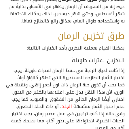
حيث إنه من المعروف أن الرمان يظهر في الأسواق بدايةً من
شهر أغسطس، وحتى شهر ديسمبر، لذلك يمكنك الاحتفاظ
به واستخدامه طوال العام، بمذاق رائع كالطازج تمامًا.
طرق تخزين الرمان
يمكننا القيام بعملية التخزين بأحد الخيارات التالية:
التخزين لفترات طويلة
إذا كانت لديكِ الرغبة في حفظ الرمان لفترات طويلة، يجب
اختيار الثمار الطازجة المستديرة التي تظهر كالؤلؤ أولاً.
كما يجب أن تكون حبة الرمان ذات لون أحمر زاهي، وثقيلة في
الوزن، لأن هذا الثقل يدل على امتلاءها بالكثير من البذور.
اختاري أيضًا الرمان الخالي من الشقوق، والعيوب، كما يجب
عدم اختيار الثمار منكمشة
الجلد
، أو ذات الجلد المتعرق.
وفي حالة إذا كنتِ ترغبين في عمل عصير رمان، يجب اختيار
الحبات الكبيرة، لاحتواءها على بذور أكثر، مما يمنحك كمية
أكبر من العصير.