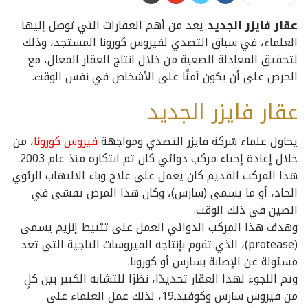
عقار فايزر الجديد
يعد من أهم العقارات التي توصل إليها
العلماء، في سباق التصدي لفيروس كورونا المستجد، وذلك
لتحقيق المعادلة الصعبة من خلال انتاج العقار الفعال، مع
الحرص على أن يكون آمنًا على الأشخاص في نفس الوقت.
عقار فايزر الجديد
يحاول علماء شركة فايزر التصدي ومواجهة
فيروس كورونا
، من
خلال إعادة إحياء مركب دوائي كان تم ابتكاره منذ عام 2003.
هذا المركب القديم كان يعمل على علاج وباء الالتهاب الرئوي
الحاد، أو ما يسمى (سارس)، وكان هذا المرض تفشى في
الصين في ذلك الوقت.
وهدف هذا المركب الدوائي العمل على تثبيط إنزيم يسمى
(protease)، الذي تقوم بإنتاجه الفيروسات التاجية التي تعد
مسئولة عن الإصابة بسارس أو كورونا.
وتم اللجوء لهذا العقار تحديدًا، نظرًا للتشابه الكبير بين كلٍ
من فيروس سارس وكوفيدـ19، لذلك عمل العلماء على