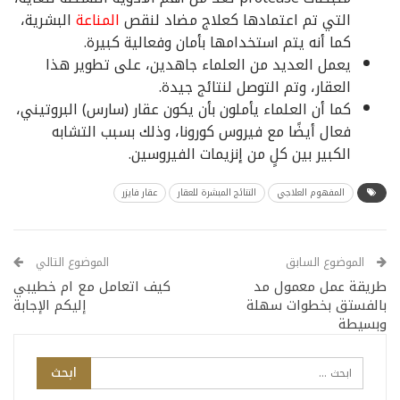
التي تم اعتمادها كعلاج مضاد لنقص
المناعة
البشرية،
كما أنه يتم استخدامها بأمان وفعالية كبيرة.
يعمل العديد من العلماء جاهدين، على تطوير هذا
العقار، وتم التوصل لنتائج جيدة.
كما أن العلماء يأملون بأن يكون عقار (سارس) البروتيني،
فعال أيضًا مع فيروس كورونا، وذلك بسبب التشابه
الكبير بين كلٍ من إنزيمات الفيروسين.
المفهوم العلاجي
النتائج المبشرة للعقار
عقار فايزر
الموضوع السابق
الموضوع التالي
طريقة عمل معمول مد
كيف اتعامل مع ام خطيبي
بالفستق بخطوات سهلة
إليكم الإجابة
وبسيطة