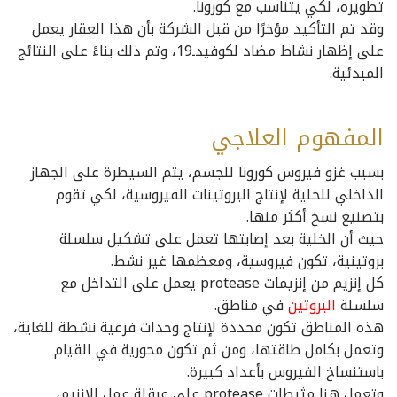
تطويره، لكي يتناسب مع كورونا.
وقد تم التأكيد مؤخرًا من قبل الشركة بأن هذا العقار يعمل
على إظهار نشاط مضاد لكوفيدـ19، وتم ذلك بناءً على النتائج
المبدئية.
المفهوم العلاجي
بسبب غزو فيروس كورونا للجسم، يتم السيطرة على الجهاز
الداخلي للخلية لإنتاج البروتينات الفيروسية، لكي تقوم
بتصنيع نسخ أكثر منها.
حيث أن الخلية بعد إصابتها تعمل على تشكيل سلسلة
بروتينية، تكون فيروسية، ومعظمها غير نشط.
كل إنزيم من إنزيمات protease يعمل على التداخل مع
سلسلة
البروتين
في مناطق.
هذه المناطق تكون محددة لإنتاج وحدات فرعية نشطة للغاية،
وتعمل بكامل طاقتها، ومن ثم تكون محورية في القيام
باستنساخ الفيروس بأعداد كبيرة.
وتعمل هنا مثبطات protease على عرقلة عمل الإنزيم،