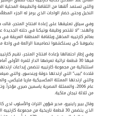
والتي تستمد ألقها من الثقافة والطبيعة المحلية الغني
النخيل وحتى خضار الواحات الذي يرمز له الجزء المطعّم
وفي سياق تعليقها على إعادة افتتاح المتجر، قالت ص
والهند: “لا تقتصر وظيفة بوتيكنا في حلته الجديدة 
بعالم كارتييه المذهل وبثقافة المنطقة العريقة في حال
بضيوفنا كي يستكشفوا تصاميمنا الرائعة في واحة من 
فيها 30 قطعة تراثية تعرضها الدار للمرة الأولى
استثنائية من مجموعة كارتييه تتضمن إبداعات ارتدتها
والتي ارتدتها الممثلة المكسيكية ماريا فليكس، وال
عام 2006، والممثلة المصرية ياسمين صبري مؤخ
من ثلاثة تيجان ملكية.
وقال بيير راينيرو، مدير شؤون التراث والأسلوب لدى كا