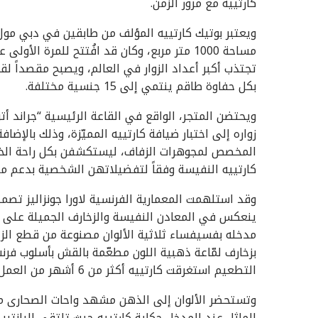
كارتييه مع مرور الزمن.
ويعتبر بوتيك كارتييه المؤلف من طابقين في دبي مول 
تجتذب أكبر أعداد الزوار في العالم، ويصبح مقصداً ل
بكل حفاوة طاقم ينتمي إلى 15 جنسية مختلفة.
ويحتضن المتجر، الواقع في القاعة الرئيسية “جراند أت
زواره إلى اختبار ضيافة كارتييه المميّزة، وذلك بالإ
المخصص لمجوهرات الزفاف، ليستكشفن بكل راحة الخيارا
كارتييه النفيسة وفقاً لتفضيلاتهن الشخصية بدعم 
وقد استلهمت المعمارية الفرنسية لاورا جونزاليز تصمي
ينعكس في المعادن النفيسة والزخارف الجميلة على الأ
مدخله بفسيفساء ثلاثية الألوان مصنوعة من قطع ال
بزخارف لمّاعة ذهبية اللون مطعّمة بالقش بأسلوب فرنس
التطعيم استغرقت كارتييه أكثر من 6 أشهر من العمل في باريس.
وتستحضر الألوان إلى الذهن مشهد واحات الصحارى من ا
الماثل عند المدخل حكاية كارتييه حيث تلتقي الپانتي