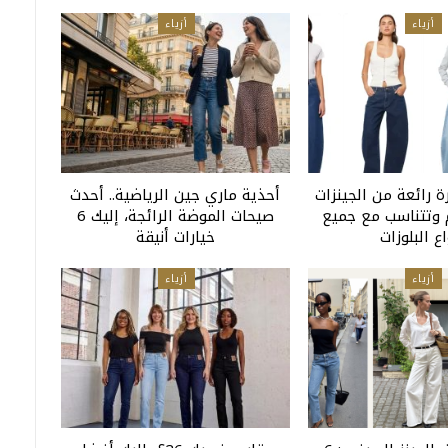
أزياء
أزياء
 رائعة من الجينزات
أحذية ماري جين الرياضية.. أحدث
وتتناسب مع جميع
صيحات الموضة الرائجة، إليك 6
اع البلوزات
خيارات أنيقة
أزياء
أزياء