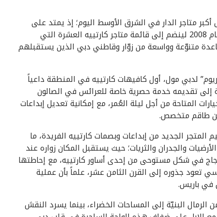
أكبر متاجر الدار في الشرق الأوسط اليوم؛ إذ يمتد على
مساحة 1000 متر مربع، وكان قد افُتتح للمرة الأولى عام 2008 لينضم إلى قائمة متاجر كارتييه العشرة التي
قاعدة متنوّعة وواسعة من زوّار وقاطني دبي الذين يستقبلهم
ريوم” لدبي مول، أول كافيهات كارتييه في المنطقة داعياً
ضافة إلى تقديمه خدمة حصرية خاصة للعرائس في الصالون
ت المتاحة من أجل ليلة العُمر، مع إمكانية تعديل إبداعات
من طاقم متخصص.
م المتجر الجديد من إبداعات وبصمات كارتييه الفريدة، ما
رضيات والجدران والثريات؛ حيث يستقبل المكان زواره عند
زجاج في شكل مستوحى من إحدى أساور كارتييه، مع إحاطتها
ي تعود جذوره إلى القرن الثامن عشر، علماً بأن عملية
لرمال البنيّة إلى المساحات الخضراء، بينما يسرد النقش
ر مع الإبل على ضفاف هذه الواحة الساحرة في قلب دبي،