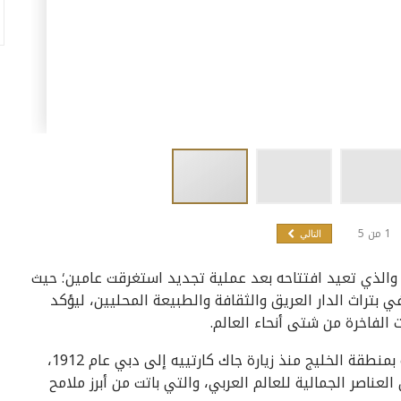
1
من
5
التالي
والذي تعيد افتتاحه بعد عملية تجديد استغرقت عامين؛ حيث
 بتراث الدار العريق والثقافة والطبيعة المحليين، ليؤكد
الفاخرة من شتى أنحاء العالم.
ويمثل المتجر رمزاً للعلاقة الوطيدة التي تربط كارتييه بمنطقة الخليج منذ زيارة جاك كارتييه إلى دبي عام 1912،
عناصر الجمالية للعالم العربي، والتي باتت من أبرز ملامح