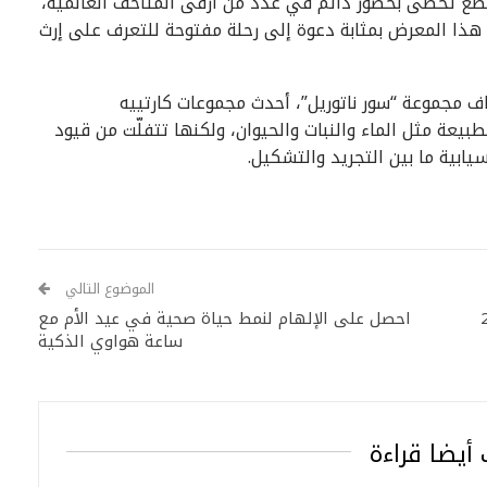
ى مدى 170 عاماً، بما فيها قطع تحظى بحضور دائم في عدد من أرقى المتاحف العالمية،
هذا المعرض بمثابة دعوة إلى رحلة مفتوحة للتعرف على إرث
مجموعة “سور ناتوريل”، أحدث مجموعات كارتييه
بيعة مثل الماء والنبات والحيوان، ولكنها تتفلّت من قيود
ابية ما بين التجريد والتشكيل.
الموضوع التالي
احصل على الإلهام لنمط حياة صحية في عيد الأم مع
ساعة هواوي الذكية
أيضا قراءة