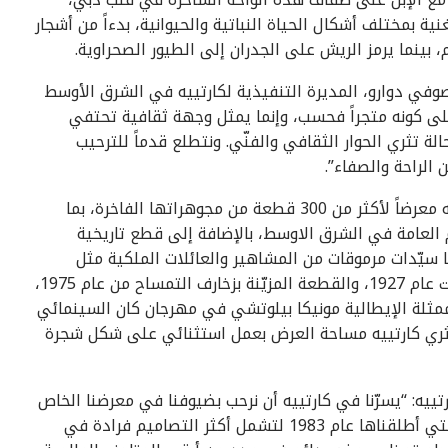
ة بمختلف أشكال الحياة النباتية والحيوانية، بدءاً من أشجار
، بينما يرمز الريش على الجدران إلى الطيور الصحراوية.
وفي دوارو، المديرة التنفيذية لكارتييه في الشرق الأوسط
على كونه متجراً فحسب، وإنما يمثل وجهة ثقافية تحتفي
ة تثري الحوار الثقافي والفنّي. ونتطلع قدماً للترحيب
الراحة والصفاء”.
وفي إطار احتفالها بإعادة افتتاح المتجر، تقيم كارتييه معرضاً لأكثر من 300 قطعة من مجوهراتها الفاخرة، بما
 أمام العامة في الشرق الاوسط، بالإضافة إلى قطع تاريخية
 سيّدات مرموقات من المشاهير والعائلات الملكية مثل
قلادة “بيب” التي ارتدتها دوقة ويندسور، والتي صيغت عام 1927، والقطعة المزيّنة بزخارف التمساح من عام 1975،
ممثلة الإيطالية مونيكا بيلوتشي في مهرجان كان السينمائي
راً. وتثري كارتييه مساحة العرض بعمل استثنائي على شكل شجرة
رتييه: “يسرّنا في كارتييه أن نرحب بضيوفنا في معرضنا الخاص
الذي يتضمن 30 قطعة تاريخية من مجموعة كارتييه التي أطلقناها عام 1983 لتشمل أكثر التصاميم فرادة في