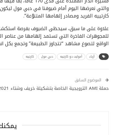
مسيرة الدار الممتدة عل
والتي نعرضها اليوم أمام ضيوفنا في دبي مول ليكون 
كارتييه الفريد ومصادر إلهامها المتنوّعة”.
علاوة على ما سبق، سيحظى الضيوف بفرصة استكشاف 
للمجوهرات الفاخرة التي تستمد إلهامها من عناصر الط
الواقع لتصوغ مشاهد “تتجاوز الطبيعة” وتجمع بكل انسي
أزياء
أموليت دو كارتييه
دبي مول
كارتييه
الموضوع السابق
حملة AMI الترويجية الخاصة بتشكيلة خريف وشتاء 2021
يمكنك 