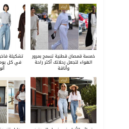
أزياء
خمسة قمصان قطنية تسمح بمرور
تشكيلة فاخرة
الهواء لتجعل رحلاتك أكثر راحة
في كل يوم 
وأناقة
أنو
أزياء