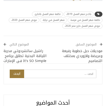
باكدج شهر العسل 2019،
تكلفة شهر العسل بالخارج،
تكلفة شهر العسل في فرنسا،
شهر العسل في تركيا،
عروض شهر العسل 2020،
عروض شهر العسل خارج مصر 2020،
الموضوع السابق
الموضوع التالي
موديلات دبل خطوبة رفيعة
راشيل ساتشردوتي مدربة
وعريضة ولازوردي بمختلف
اللياقة البدنية تطلق برنامج
التصاميم
It’s SO Simple في الإمارات
أحدث المواضيع